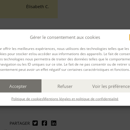
Élisabeth C.
Gérer le consentement aux cookies
L
r offrir les meilleures expériences, nous utilisons des technologies telles que les
ttres (Sorbonne), en cinéma
kies pour stocker et/ou accéder aux informations des appareils. Le fait de consen
rsidad, Madrid) et en
es technologies nous permettra de traiter des données telles que le comporteme
 avec une spécialisation en
navigation ou les ID uniques sur ce site. Le fait de ne pas consentir ou de retirer 
sentement peut avoir un effet négatif sur certaines caractéristiques et fonctions.
on, Marion a exercé pendant
nce et en Espagne dans des
Accepter
Refuser
Voir les préférence
Politique de cookies
Mentions légales et politique de confidentialité
PARTAGER