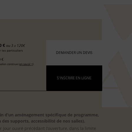
0 €
ou 3 x 120€
 les particuliers
DEMANDER UN DEVIS
 €
ation continue (
en savoir +
)
S'INSCRIRE EN LIGNE
besoin d’un aménagement spécifique de programme,
 des supports, accessibilité de nos salles).
er jour ouvré précédant l’ouverture, dans la limite