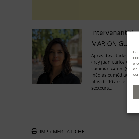
Intervenant(s)
MARION GUEVE
Pou
Après des études de le
coo
(Rey Juan Carlos Unive
à c
communication (CELSA)
de 
con
médias et médiatisati
plus de 10 ans en Fra
secteurs…
IMPRIMER LA FICHE