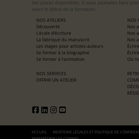
des places disponibles. Si vous souhaitez faire pre
avant le début de la formation.
NOS ATELIERS
NOS V
Découverte
Nos a
L’école d’écriture
Nos a
La fabrique du manuscrit
Nos a
Les stages pour artistes-auteurs
Écrir
Se former à la biographie
Écrir
Se former à l’animation
Où no
NOS SERVICES
RETR
OFFRIR UN ATELIER
COMP
DÉCO
RÉSID
ACCUEIL
MENTIONS LÉGALES ET POLITIQUE DE CONFIDEN
PARAMÉTRER LES COOKIES