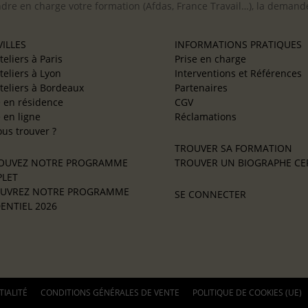
ndre en charge votre formation (Afdas, France Travail…), la demande
ILLES
INFORMATIONS PRATIQUES
teliers à Paris
Prise en charge
teliers à Lyon
Interventions et Références
teliers à Bordeaux
Partenaires
e en résidence
CGV
e en ligne
Réclamations
us trouver ?
TROUVER SA FORMATION
OUVEZ NOTRE PROGRAMME
TROUVER UN BIOGRAPHE CER
LET
UVREZ NOTRE PROGRAMME
SE CONNECTER
ENTIEL 2026
TIALITÉ
CONDITIONS GÉNÉRALES DE VENTE
POLITIQUE DE COOKIES (UE)