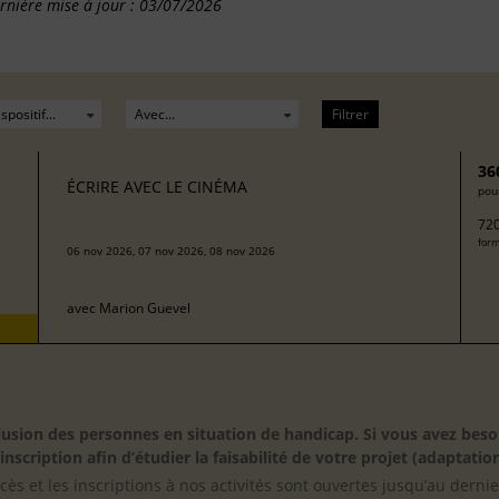
rnière mise à jour : 03/07/2026
Filtrer
36
ÉCRIRE AVEC LE CINÉMA
pour
720
form
06 nov 2026, 07 nov 2026, 08 nov 2026
avec
Marion Guevel
inclusion des personnes en situation de handicap. Si vous avez 
scription afin d’étudier la faisabilité de votre projet (adaptation
cès et les inscriptions à nos activités sont ouvertes jusqu’au derni