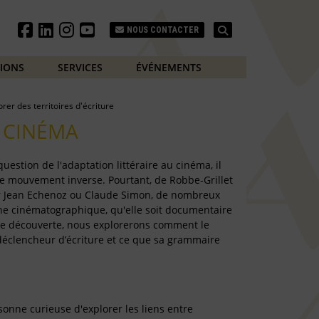
Search
NOUS CONTACTER
TIONS
SERVICES
ÉVÉNEMENTS
orer des territoires d'écriture
E CINÉMA
 question de l'adaptation littéraire au cinéma, il
le mouvement inverse. Pourtant, de Robbe-Grillet
r Jean Echenoz ou Claude Simon, de nombreux
he cinématographique, qu'elle soit documentaire
 de découverte, nous explorerons comment le
déclencheur d’écriture et ce que sa grammaire
sonne curieuse d'explorer les liens entre