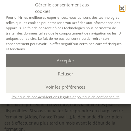
configuration minimale requise pour pouvoir travailler
Gérer le consentement aux
dans les meilleures conditions : Configuration
cookies
matérielle requise pour
Microsoft Teams | Microsoft
Pour offrir les meilleures expériences, nous utilisons des technologies
telles que les cookies pour stocker et/ou accéder aux informations des
Learn
appareils. Le fait de consentir à ces technologies nous permettra de
traiter des données telles que le comportement de navigation ou les ID
uniques sur ce site. Le fait de ne pas consentir ou de retirer son
consentement peut avoir un effet négatif sur certaines caractéristiques
et fonctions.
Accessibilité : ALEPH-ÉCRITURE est sensible à l’inclusion des
Accepter
personnes en situation de handicap. Si vous avez besoin
d’un aménagement spécifique de programme, n’hésitez pas
à nous contacter en amont de votre inscription afin
Refuser
d’étudier la faisabilité de votre projet (adaptation des
supports, accessibilité de nos salles).
Voir les préférences
Sauf mention contraire, il n’y a pas de modalité d’accès et les
Politique de cookies
Mentions légales et politique de confidentialité
inscriptions à nos activités sont ouvertes jusqu’au dernier
jour ouvré précédant l’ouverture, dans la limite des places
disponibles. Si vous souhaitez faire prendre en charge votre
formation (Afdas, France Travail…), la demande d’inscription
est à effectuer au plus tard un mois avant le début de la
formation.