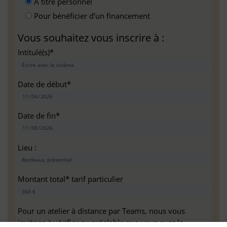
A titre personnel
Pour bénéficier d’un financement
Vous souhaitez vous inscrire à :
Intitulé(s)*
Date de début*
Date de fin*
Lieu :
Montant total* tarif particulier
Pour un atelier à distance par Teams, nous vous
invitons à vérifier au préalable que vous avez la