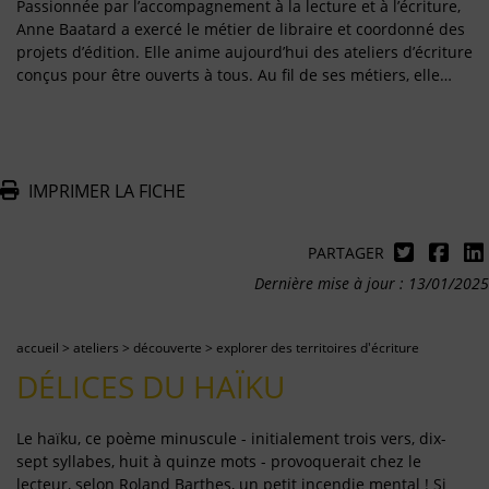
Passionnée par l’accompagnement à la lecture et à l’écriture,
Anne Baatard a exercé le métier de libraire et coordonné des
projets d’édition. Elle anime aujourd’hui des ateliers d’écriture
conçus pour être ouverts à tous. Au fil de ses métiers, elle…
IMPRIMER LA FICHE
PARTAGER
Dernière mise à jour : 13/01/2025
accueil
>
ateliers
>
découverte
>
explorer des territoires d'écriture
DÉLICES DU HAÏKU
Le haïku, ce poème minuscule - initialement trois vers, dix-
sept syllabes, huit à quinze mots - provoquerait chez le
lecteur, selon Roland Barthes, un petit incendie mental ! Si