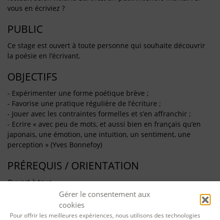
vous en écriviez ?
PUBLIC
Ce stage est ouvert à toute personne qui souhaite découvrir
la poésie en l’écrivant.
OBJECTIFS
- Expérimenter une forme poétique brève ;
- Favorise une pratique régulière de l’écriture ;
- Jouer avec les contraintes formelles et s’en affranchir ;
- Ecrire « avec peu de mots, et aussi bien en français qu’en
japonais, une émotion, une intuition, un sentiment, une
perception » (Yves Bonnefoy)
PRÉREQUIS / ORIENTATION
Ouvert à tous
Gérer le consentement aux
CONTENU
cookies
Pour offrir les meilleures expériences, nous utilisons des technologies