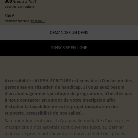
300 €
ou 3 x 100€
pour les particuliers
600 €
formation continue (
en savoir +
)
DEMANDER UN DEVIS
S'INSCRIRE EN LIGNE
Accessibilité : ALEPH-ÉCRITURE est sensible à l’inclusion des
personnes en situation de handicap. Si vous avez besoin
d’un aménagement spécifique de programme, n’hésitez pas
à nous contacter en amont de votre inscription afin
d’étudier la faisabilité de votre projet (adaptation des
supports, accessibilité de nos salles).
Sauf mention contraire, il n’y a pas de modalité d’accès et les
inscriptions à nos activités sont ouvertes jusqu’au dernier
jour ouvré précédant l’ouverture, dans la limite des places