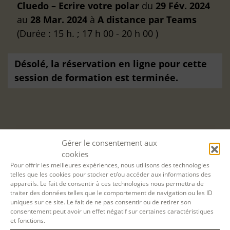
Cluedo – Ecrire votre polar
du
29 Fév. 2024
au
28 Mar. 2024
à
A distance
par Teams
(Durée : 15 h. ; 17 h 00 - 20 h 00 )
Désolé, la réservation en ligne pour cette
session de formation est terminée.
Gérer le consentement aux
cookies
Pour offrir les meilleures expériences, nous utilisons des technologies
telles que les cookies pour stocker et/ou accéder aux informations des
appareils. Le fait de consentir à ces technologies nous permettra de
traiter des données telles que le comportement de navigation ou les ID
uniques sur ce site. Le fait de ne pas consentir ou de retirer son
consentement peut avoir un effet négatif sur certaines caractéristiques
et fonctions.
Filtrer