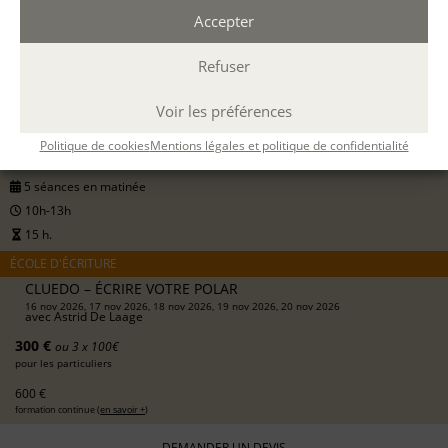
Accepter
16 NOV. 2026
Refuser
20 NOV. 2026
Voir les préférences
A DISTANCE
Politique de cookies
Mentions légales et politique de confidentialité
par Teams
5 séances en matinée
10h-13h
15 h.
ÉCOLE D'ÉCRITURE
CLUEDO – ÉCRIRE VOTRE POLAR
16 nov 2026, 17 nov 2026, 18 nov 2026, 19 nov 2026, 20 nov 2026
avec
Astrid De Laage
300 €
ou 3 x 100€
pour les particuliers
600 €
formation continue (
en savoir +
)
DEMANDER UN DEVIS