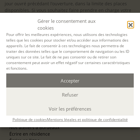
jour ouvré précédant l’ouverture, dans la limite des places
disponibles. Si vous souhaitez faire prendre en charge votre
formation (Afdas, France Travail…), la demande d’inscription
Gérer le consentement aux
est à effectuer au plus tard un mois avant le début de la
cookies
formation.
Pour offrir les meilleures expériences, nous utilisons des technologies
telles que les cookies pour stocker et/ou accéder aux informations des
NOS ATELIERS
appareils. Le fait de consentir à ces technologies nous permettra de
Découverte
traiter des données telles que le comportement de navigation ou les ID
L’école d’écriture
uniques sur ce site. Le fait de ne pas consentir ou de retirer son
La fabrique du manuscrit
consentement peut avoir un effet négatif sur certaines caractéristiques
Les stages pour artistes-auteurs
et fonctions.
Se former à la biographie
Se former à l’animation
Accepter
Refuser
NOS SERVICES
OFFRIR UN ATELIER
NOS VILLES
Voir les préférences
Nos ateliers à Paris
Politique de cookies
Mentions légales et politique de confidentialité
Nos ateliers à Lyon
Nos ateliers à Bordeaux
Écrire en résidence