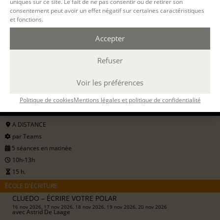
uniques sur ce site. Le fait de ne pas consentir ou de retirer son
consentement peut avoir un effet négatif sur certaines caractéristiques
et fonctions.
Accepter
Filtrer
Refuser
16 NOV. 2026
Voir les préférences
Politique de cookies
Mentions légales et politique de confidentialité
20 NOV. 2026
A DISTANCE
par Teams
5 séances en matinée
10h-13h
15 h.
ÉCOLE D'ÉCRITURE
CLUEDO – ÉCRIRE VOTRE POLAR
16 nov 2026, 17 nov 2026, 18 nov 2026, 19 nov 2026, 20 nov 2026
avec
Astrid De Laage