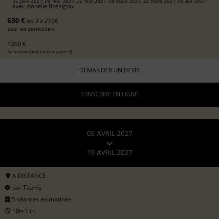
25 janv 2027, 08 févr 2027, 22 févr 2027, 08 mars 2027, 22 mars 2027, 05 avr 2027
avec
Isabelle Rossignol
630 €
ou 3 x 210€
pour les particuliers
1260 €
formation continue (
en savoir +
)
DEMANDER UN DEVIS
S'INSCRIRE EN LIGNE
05 AVRIL 2027
19 AVRIL 2027
A DISTANCE
par Teams
5 séances en matinée
10h-13h