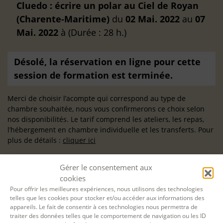
Cluedo : écrire un polar au Ciel de Royan
(Charente-Maritime)
du
02 Mai. 2022
au
07
Mai. 2022
à
(Durée : 28 h.)
Désolé, la réservation en ligne pour cette
session de formation est terminée.
Merci de choisir l’acompte qui correspond au type de
chambre souhaitée, nous vous confirmerons ce choix selon
nos disponibilités. Le tarif comprend les ateliers, les repas,
l’hébergement en chambre individuelle et les transferts. Pour
plus de détails :
cliquer ici
Gérer le consentement aux
cookies
Pour offrir les meilleures expériences, nous utilisons des technologies
telles que les cookies pour stocker et/ou accéder aux informations des
appareils. Le fait de consentir à ces technologies nous permettra de
traiter des données telles que le comportement de navigation ou les ID