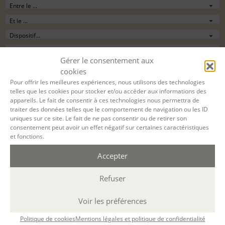
Gérer le consentement aux
Filtrer
cookies
Pour offrir les meilleures expériences, nous utilisons des technologies
telles que les cookies pour stocker et/ou accéder aux informations des
03 NOV. 2026
appareils. Le fait de consentir à ces technologies nous permettra de
traiter des données telles que le comportement de navigation ou les ID
05 JANV. 2027
uniques sur ce site. Le fait de ne pas consentir ou de retirer son
consentement peut avoir un effet négatif sur certaines caractéristiques
et fonctions.
A DISTANCE
par Teams
Accepter
8 mardis en soirée
19h-22h
Refuser
24 h.
Voir les préférences
DÉCOUVERTE
CARNETS D'ART
Politique de cookies
Mentions légales et politique de confidentialité
03 nov 2026, 10 nov 2026, 17 nov 2026, 24 nov 2026, 01 déc 2026, 08 déc 2026, 15