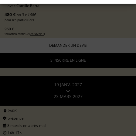
déc 2026, 05 janv 2027
avec
Camille Berta
480 €
ou 3 x 160€
pour les particuliers
960 €
formation continue (
en savoir +
)
DEMANDER UN DEVIS
S'INSCRIRE EN LIGNE
19 JANV. 2027
23 MARS 2027
PARIS
présentiel
8 mardis en après-midi
14h-17h