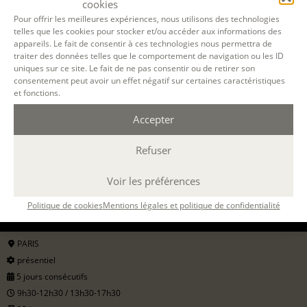
cookies
Pour offrir les meilleures expériences, nous utilisons des technologies
telles que les cookies pour stocker et/ou accéder aux informations des
appareils. Le fait de consentir à ces technologies nous permettra de
traiter des données telles que le comportement de navigation ou les ID
uniques sur ce site. Le fait de ne pas consentir ou de retirer son
consentement peut avoir un effet négatif sur certaines caractéristiques
et fonctions.
Accepter
Filtrer
Refuser
Voir les préférences
09 NOV. 2026
Politique de cookies
Mentions légales et politique de confidentialité
13 NOV. 2026
PARIS
présentiel
5 jours consécutifs
9h30-12h30 / 13h30-17h30