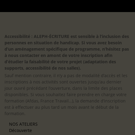
Accessibilité : ALEPH-ÉCRITURE est sensible à l’inclusion des
personnes en situation de handicap. Si vous avez besoin
d’un aménagement spécifique de programme, n’hésitez pas
à nous contacter en amont de votre inscription afin
d’étudier la faisabilité de votre projet (adaptation des
supports, accessibilité de nos salles).
Sauf mention contraire, il n’y a pas de modalité d’accès et les
inscriptions à nos activités sont ouvertes jusqu’au dernier
jour ouvré précédant l’ouverture, dans la limite des places
disponibles. Si vous souhaitez faire prendre en charge votre
formation (Afdas, France Travail…), la demande d’inscription
est à effectuer au plus tard un mois avant le début de la
formation.
NOS ATELIERS
Découverte