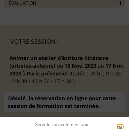
ÉVALUATION
VOTRE SESSION :
Animer un atelier d’écriture littéraire
(artistes-auteurs)
du
13 Nov. 2023
au
17 Nov.
2023
à
Paris
présentiel
(Durée : 35 h. ; 9 h 30 -
12 h 30 / 13 h 30 - 17 h 30 )
Désolé, la réservation en ligne pour cette
session de formation est terminée.
Gérer le consentement aux