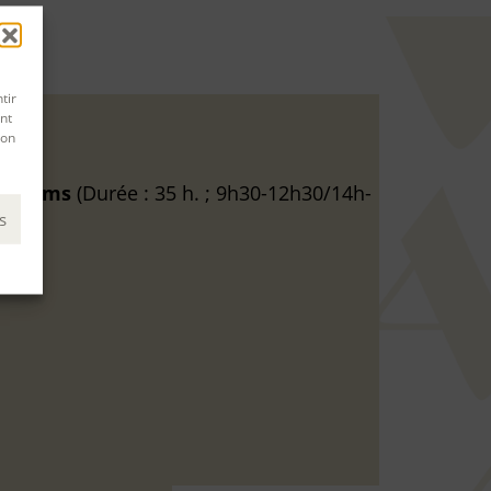
tir
nt
son
r Teams
(Durée : 35 h. ; 9h30-12h30/14h-
s