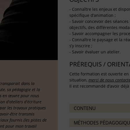
- Connaître les enjeux et dispos
spécifique d’animation ;
- Savoir concevoir des séances 
objectifs, des différentes moda
- Savoir accompagner les proce
- Connaître le paysage et la réa
s’y inscrire ;
- Savoir évaluer un atelier.
PRÉREQUIS / ORIEN
Cette formation est ouverte en 
situation,
merci de nous contact
 transparait dans la
Il est recommandé d’avoir déjà s
ute, sa pédagogie et la
is en œuvre pour nous
n d'ateliers d'écriture
s par les travaux pratiques
CONTENU
savoir-être transmis
iaux fournis (les pistes de
MÉTHODES PÉDAGOGIQU
ant pour mon travail