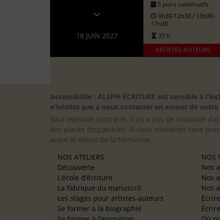
5 jours consécutifs
9h30-12h30 / 13h30-
17h30
18 JUIN 2027
35 h.
ARTISTES-AUTEURS
Accessibilité : ALEPH-ÉCRITURE est sensible à l’
n’hésitez pas à nous contacter en amont de votre in
Sauf mention contraire, il n’y a pas de modalité d’ac
des places disponibles. Si vous souhaitez faire pre
avant le début de la formation.
NOS ATELIERS
NOS V
Découverte
Nos a
L’école d’écriture
Nos a
La fabrique du manuscrit
Nos a
Les stages pour artistes-auteurs
Écrir
Se former à la biographie
Écrir
Se former à l’animation
Où no