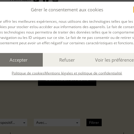
rnière mise à jour : 08/10/2025
Gérer le consentement aux cookies
r offrir les meilleures expériences, nous utilisons des technologies telles que les
kies pour stocker et/ou accéder aux informations des appareils. Le fait de consen
es technologies nous permettra de traiter des données telles que le comporteme
navigation ou les ID uniques sur ce site. Le fait de ne pas consentir ou de retirer 
sentement peut avoir un effet négatif sur certaines caractéristiques et fonctions.
re
du
02 Juin. 2025
au
06 Juin. 2025
à
A distance
pa
Accepter
Refuser
Voir les préférence
Politique de cookies
Mentions légales et politique de confidentialité
DEMANDER UN DEVIS
Filtrer