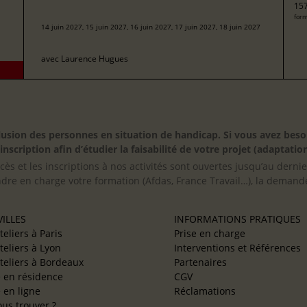
157
form
14 juin 2027, 15 juin 2027, 16 juin 2027, 17 juin 2027, 18 juin 2027
avec
Laurence Hugues
inclusion des personnes en situation de handicap. Si vous avez 
scription afin d’étudier la faisabilité de votre projet (adaptation
cès et les inscriptions à nos activités sont ouvertes jusqu’au derni
ndre en charge votre formation (Afdas, France Travail…), la demande
ILLES
INFORMATIONS PRATIQUES
teliers à Paris
Prise en charge
teliers à Lyon
Interventions et Références
teliers à Bordeaux
Partenaires
e en résidence
CGV
e en ligne
Réclamations
us trouver ?