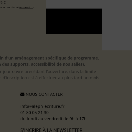
6 €
ation continue (
en savoir +
)
besoin d’un aménagement spécifique de programme,
 des supports, accessibilité de nos salles).
er jour ouvré précédant l’ouverture, dans la limite
 d’inscription est à effectuer au plus tard un mois
NOUS CONTACTER
info@aleph-ecriture.fr
01 80 05 21 30
du lundi au vendredi de 9h à 17h
S'INCRIRE À LA NEWSLETTER