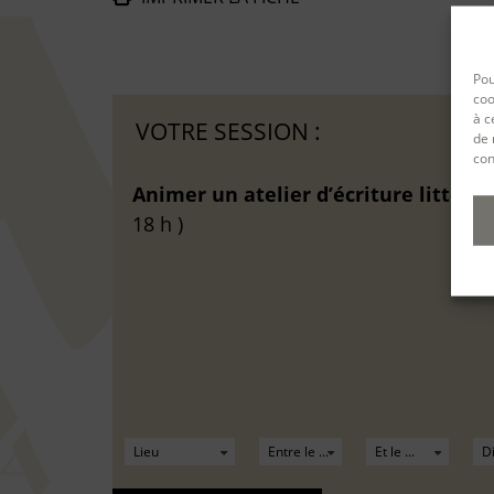
De
Pou
coo
à c
VOTRE SESSION :
de 
con
Animer un atelier d’écriture littérai
18 h )