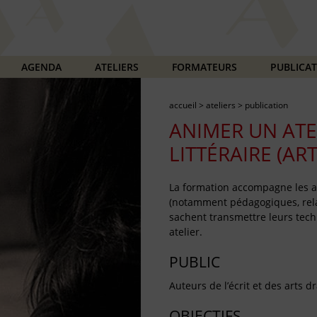
AGENDA
ATELIERS
FORMATEURS
PUBLICA
accueil
>
ateliers
>
publication
ANIMER UN ATE
LITTÉRAIRE (AR
La formation accompagne les 
(notamment pédagogiques, rela
sachent transmettre leurs techn
atelier.
PUBLIC
Auteurs de l’écrit et des arts 
OBJECTIFS