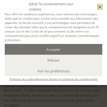
configuration minimale requise pour pouvoir travailler
Gérer le consentement aux
dans les meilleures conditions : Configuration
cookies
matérielle requise pour
Microsoft Teams | Microsoft
Pour offrir les meilleures expériences, nous utilisons des technologies
telles que les cookies pour stocker et/ou accéder aux informations des
Learn
appareils. Le fait de consentir à ces technologies nous permettra de
traiter des données telles que le comportement de navigation ou les ID
uniques sur ce site. Le fait de ne pas consentir ou de retirer son
consentement peut avoir un effet négatif sur certaines caractéristiques
et fonctions.
Accessibilité : ALEPH-ÉCRITURE est sensible à l’inclusion des
Accepter
personnes en situation de handicap. Si vous avez besoin
d’un aménagement spécifique de programme, n’hésitez pas
à nous contacter en amont de votre inscription afin
Refuser
d’étudier la faisabilité de votre projet (adaptation des
supports, accessibilité de nos salles).
Voir les préférences
Sauf mention contraire, il n’y a pas de modalité d’accès et les
Politique de cookies
Mentions légales et politique de confidentialité
inscriptions à nos activités sont ouvertes jusqu’au dernier
jour ouvré précédant l’ouverture, dans la limite des places
disponibles. Si vous souhaitez faire prendre en charge votre
formation (Afdas, France Travail…), la demande d’inscription
est à effectuer au plus tard un mois avant le début de la
formation.