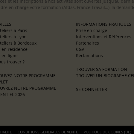
cès et les inscriptions à nos activités sont ouvertes jusqu’au derni
ndre en charge votre formation (Afdas, France Travail…), la demande
ILLES
INFORMATIONS PRATIQUES
teliers à Paris
Prise en charge
teliers à Lyon
Interventions et Références
teliers à Bordeaux
Partenaires
e en résidence
CGV
e en ligne
Réclamations
us trouver ?
TROUVER SA FORMATION
OUVEZ NOTRE PROGRAMME
TROUVER UN BIOGRAPHE CER
LET
UVREZ NOTRE PROGRAMME
SE CONNECTER
ENTIEL 2026
TIALITÉ
CONDITIONS GÉNÉRALES DE VENTE
POLITIQUE DE COOKIES (UE)