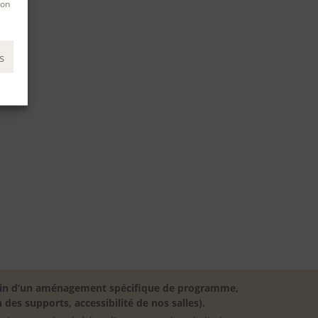
son
s
besoin d’un aménagement spécifique de programme,
 des supports, accessibilité de nos salles).