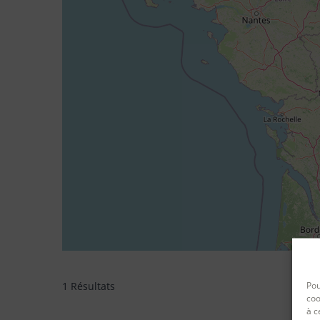
Pou
1 Résultats
coo
à c