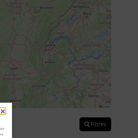
Leaflet
Filtres
tir
nt