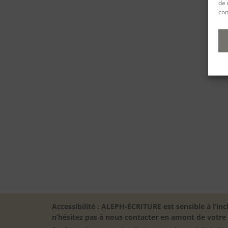
de 
con
Accessibilité : ALEPH-ÉCRITURE est sensible à l’
n’hésitez pas à nous contacter en amont de votre in