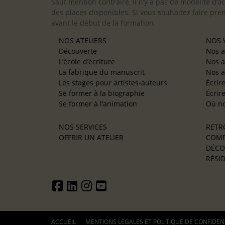
Sauf mention contraire, il n’y a pas de modalité d’ac
des places disponibles. Si vous souhaitez faire pre
avant le début de la formation.
NOS ATELIERS
NOS V
Découverte
Nos a
L’école d’écriture
Nos a
La fabrique du manuscrit
Nos a
Les stages pour artistes-auteurs
Écrir
Se former à la biographie
Écrir
Se former à l’animation
Où no
NOS SERVICES
RETR
OFFRIR UN ATELIER
COMP
DÉCO
RÉSID
ACCUEIL
MENTIONS LÉGALES ET POLITIQUE DE CONFIDEN