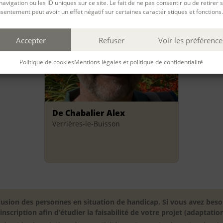
navigation ou les ID uniques sur ce site. Le fait de ne pas consentir ou de retirer 
sentement peut avoir un effet négatif sur certaines caractéristiques et fonctions.
Accepter
Refuser
Voir les préférence
Politique de cookies
Mentions légales et politique de confidentialité
De Chabalier Alex
Verrières-le-Buisson
inclusion des personnes en situation de handicap. Si vous avez 
scription afin d’étudier la faisabilité de votre projet (adaptation