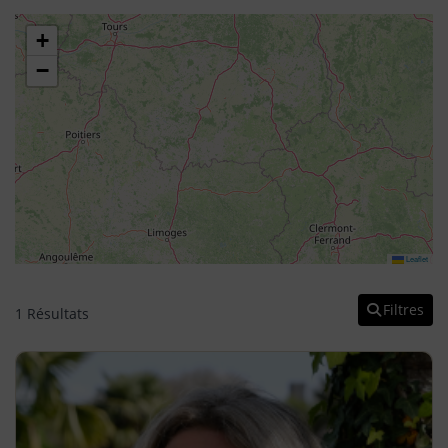
+
−
Leaflet
Filtres
1 Résultats