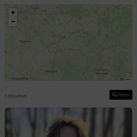
+
−
Leaflet
Filtres
1 Résultats