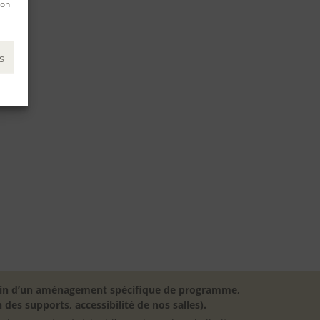
son
s
besoin d’un aménagement spécifique de programme,
 des supports, accessibilité de nos salles).