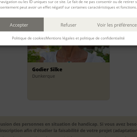
navigation ou les ID uniques sur ce site. Le fait de ne pas consentir ou de retirer 
sentement peut avoir un effet négatif sur certaines caractéristiques et fonctions.
Accepter
Refuser
Voir les préférence
Politique de cookies
Mentions légales et politique de confidentialité
Godier Silke
Dunkerque
inclusion des personnes en situation de handicap. Si vous avez 
scription afin d’étudier la faisabilité de votre projet (adaptation