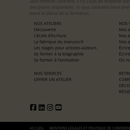
Sauf mention contraire, il n’y a pas de modalité d’ac
des places disponibles. Si vous souhaitez faire pre
avant le début de la formation.
NOS ATELIERS
NOS V
Découverte
Nos a
L’école d’écriture
Nos a
La fabrique du manuscrit
Nos a
Les stages pour artistes-auteurs
Écrir
Se former à la biographie
Écrir
Se former à l’animation
Où no
NOS SERVICES
RETR
OFFRIR UN ATELIER
COMP
DÉCO
RÉSID
ACCUEIL
MENTIONS LÉGALES ET POLITIQUE DE CONFIDEN