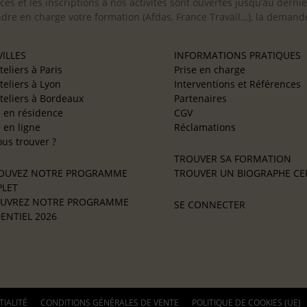
cès et les inscriptions à nos activités sont ouvertes jusqu’au derni
ndre en charge votre formation (Afdas, France Travail…), la demande
ILLES
INFORMATIONS PRATIQUES
teliers à Paris
Prise en charge
teliers à Lyon
Interventions et Références
teliers à Bordeaux
Partenaires
e en résidence
CGV
e en ligne
Réclamations
us trouver ?
TROUVER SA FORMATION
OUVEZ NOTRE PROGRAMME
TROUVER UN BIOGRAPHE CER
LET
UVREZ NOTRE PROGRAMME
SE CONNECTER
ENTIEL 2026
TIALITÉ
CONDITIONS GÉNÉRALES DE VENTE
POLITIQUE DE COOKIES (UE)