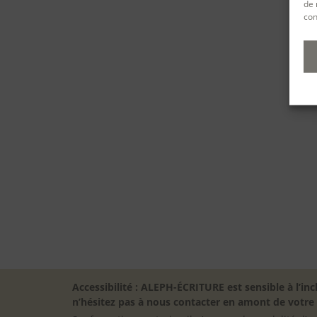
de 
con
Accessibilité : ALEPH-ÉCRITURE est sensible à l’
n’hésitez pas à nous contacter en amont de votre in