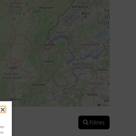
Leaflet
Filtres
tir
nt