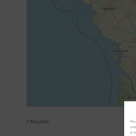
Pou
1 Résultats
coo
à c