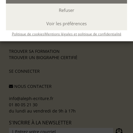
DÉCOUVREZ NOTRE PROGRAMME RÉSIDENTIEL 2026
INFORMATIONS PRATIQUES
Refuser
Prise en charge
Interventions et Références
Voir les préférences
Partenaires
CGV
Politique de cookies
Mentions légales et politique de confidentialité
Réclamations
TROUVER SA FORMATION
TROUVER UN BIOGRAPHE CERTIFIÉ
SE CONNECTER
NOUS CONTACTER
info@aleph-ecriture.fr
01 80 05 21 30
du lundi au vendredi de 9h à 17h
S'INCRIRE À LA NEWSLETTER