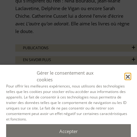
qui s’inspirent du réel : Nina Bouraoui, Jean-Marie
Laclavetine, Delphine de Vigan ou encore Sarah
Chiche. Catherine Cusset lui a donné l’envie d’écrire
avec
L’autre qu’on adorait
. Elle aime les livres où règne
le doute.
PUBLICATIONS
EN SAVOIR PLUS
Gérer le consentement aux
cookies
Pour offrir les meilleures expériences, nous utilisons des technologies
telles que les cookies pour stocker et/ou accéder aux informations des
appareils. Le fait de consentir à ces technologies nous permettra de
traiter des données telles que le comportement de navigation ou les ID
uniques sur ce site. Le fait de ne pas consentir ou de retirer son
consentement peut avoir un effet négatif sur certaines caractéristiques
et fonctions.
Accepter