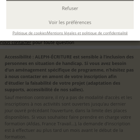
Refuser
Voir les préférences
Filtrer
Politique de cookies
Mentions légales et politique de confidentialité
Programmation des prochaines sessions en cours, n’hésitez pas à
nous contacter
pour toute question
Accessibilité : ALEPH-ÉCRITURE est sensible à l’inclusion des
personnes en situation de handicap. Si vous avez besoin
d’un aménagement spécifique de programme, n’hésitez pas
à nous contacter en amont de votre inscription afin
d’étudier la faisabilité de votre projet (adaptation des
supports, accessibilité de nos salles).
Sauf mention contraire, il n’y a pas de modalité d’accès et les
inscriptions à nos activités sont ouvertes jusqu’au dernier
jour ouvré précédant l’ouverture, dans la limite des places
disponibles. Si vous souhaitez faire prendre en charge votre
formation (Afdas, France Travail…), la demande d’inscription
est à effectuer au plus tard un mois avant le début de la
formation.