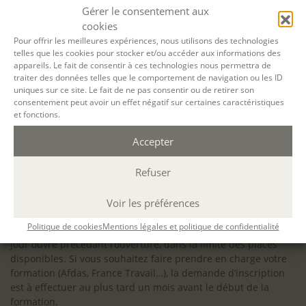
configuration minimale requise pour pouvoir travailler
Gérer le consentement aux
dans les meilleures conditions : Configuration
cookies
matérielle requise pour
Microsoft Teams | Microsoft
Pour offrir les meilleures expériences, nous utilisons des technologies
telles que les cookies pour stocker et/ou accéder aux informations des
Learn
appareils. Le fait de consentir à ces technologies nous permettra de
traiter des données telles que le comportement de navigation ou les ID
uniques sur ce site. Le fait de ne pas consentir ou de retirer son
consentement peut avoir un effet négatif sur certaines caractéristiques
et fonctions.
Accessibilité : ALEPH-ÉCRITURE est sensible à l’inclusion des
Accepter
personnes en situation de handicap. Si vous avez besoin
d’un aménagement spécifique de programme, n’hésitez pas
à nous contacter en amont de votre inscription afin
Refuser
d’étudier la faisabilité de votre projet (adaptation des
supports, accessibilité de nos salles).
Voir les préférences
Sauf mention contraire, il n’y a pas de modalité d’accès et les
Politique de cookies
Mentions légales et politique de confidentialité
inscriptions à nos activités sont ouvertes jusqu’au dernier
jour ouvré précédant l’ouverture, dans la limite des places
disponibles. Si vous souhaitez faire prendre en charge votre
formation (Afdas, France Travail…), la demande d’inscription
est à effectuer au plus tard un mois avant le début de la
formation.