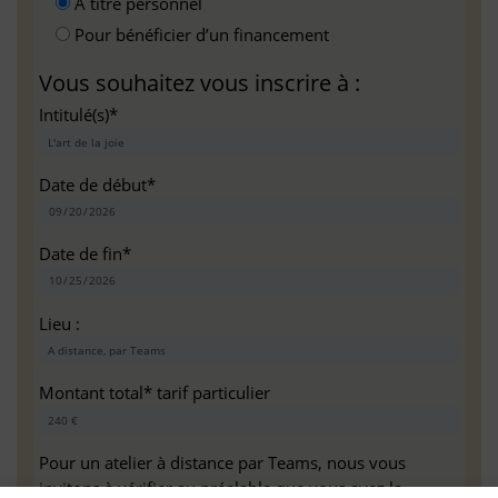
A titre personnel
Pour bénéficier d’un financement
Vous souhaitez vous inscrire à :
Intitulé(s)*
Date de début*
Date de fin*
Lieu :
Montant total* tarif particulier
Pour un atelier à distance par Teams, nous vous
invitons à vérifier au préalable que vous avez la