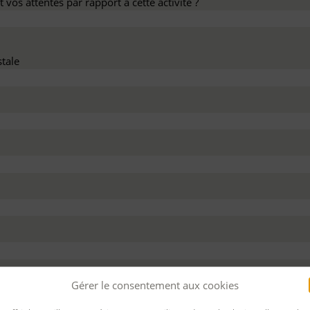
 vos attentes par rapport à cette activité ?
tale
dez ce devis :
Gérer le consentement aux cookies
 personnel
Pour bénéficier d’un financement