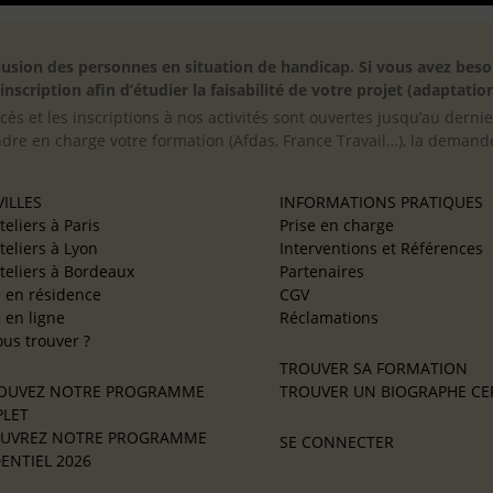
inclusion des personnes en situation de handicap. Si vous avez 
scription afin d’étudier la faisabilité de votre projet (adaptation
cès et les inscriptions à nos activités sont ouvertes jusqu’au derni
ndre en charge votre formation (Afdas, France Travail…), la demande
ILLES
INFORMATIONS PRATIQUES
teliers à Paris
Prise en charge
teliers à Lyon
Interventions et Références
teliers à Bordeaux
Partenaires
e en résidence
CGV
e en ligne
Réclamations
us trouver ?
TROUVER SA FORMATION
OUVEZ NOTRE PROGRAMME
TROUVER UN BIOGRAPHE CER
LET
UVREZ NOTRE PROGRAMME
SE CONNECTER
ENTIEL 2026