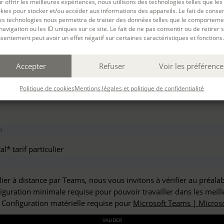
r offrir les meilleures expériences, nous utilisons des technologies telles que les
haitez vous inscrire à :
kies pour stocker et/ou accéder aux informations des appareils. Le fait de consen
es technologies nous permettra de traiter des données telles que le comporteme
navigation ou les ID uniques sur ce site. Le fait de ne pas consentir ou de retirer 
sentement peut avoir un effet négatif sur certaines caractéristiques et fonctions.
but*
Accepter
Refuser
Voir les préférence
*
Politique de cookies
Mentions légales et politique de confidentialité
l* tarif particulier
lier à distance par Teams, nous vous invitons à vérifier au préala
figuration minimale requise pour pouvoir travailler dans les meill
: Configuration matérielle requise pour
Microsoft Teams | Microso