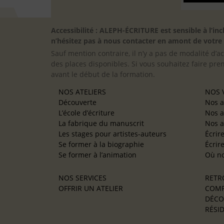
Accessibilité : ALEPH-ÉCRITURE est sensible à l’
n’hésitez pas à nous contacter en amont de votre in
Sauf mention contraire, il n’y a pas de modalité d’ac
des places disponibles. Si vous souhaitez faire pre
avant le début de la formation.
NOS ATELIERS
NOS V
Découverte
Nos a
L’école d’écriture
Nos a
La fabrique du manuscrit
Nos a
Les stages pour artistes-auteurs
Écrir
Se former à la biographie
Écrir
Se former à l’animation
Où no
NOS SERVICES
RETR
OFFRIR UN ATELIER
COMP
DÉCO
RÉSID