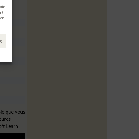
tir
nt
son
s
ble que vous
eures
ft Learn