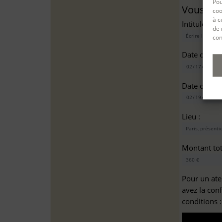
Pou
Vous sou
coo
à c
Intitulé(s)*
de 
con
Date de dé
Date de fin
Lieu :
Montant tota
Pour un ate
avez la con
conditions 