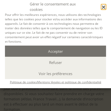
configuration minimale requise pour pouvoir travailler
Gérer le consentement aux
dans les meilleures conditions : Configuration
cookies
matérielle requise pour
Microsoft Teams | Microsoft
Pour offrir les meilleures expériences, nous utilisons des technologies
telles que les cookies pour stocker et/ou accéder aux informations des
Learn
appareils. Le fait de consentir à ces technologies nous permettra de
traiter des données telles que le comportement de navigation ou les ID
uniques sur ce site. Le fait de ne pas consentir ou de retirer son
consentement peut avoir un effet négatif sur certaines caractéristiques
et fonctions.
Accessibilité : ALEPH-ÉCRITURE est sensible à l’inclusion des
Accepter
personnes en situation de handicap. Si vous avez besoin
d’un aménagement spécifique de programme, n’hésitez pas
à nous contacter en amont de votre inscription afin
Refuser
d’étudier la faisabilité de votre projet (adaptation des
supports, accessibilité de nos salles).
Voir les préférences
Sauf mention contraire, il n’y a pas de modalité d’accès et les
Politique de cookies
Mentions légales et politique de confidentialité
inscriptions à nos activités sont ouvertes jusqu’au dernier
jour ouvré précédant l’ouverture, dans la limite des places
disponibles. Si vous souhaitez faire prendre en charge votre
formation (Afdas, France Travail…), la demande d’inscription
est à effectuer au plus tard un mois avant le début de la
formation.