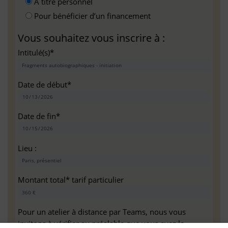
A titre personnel
Pour bénéficier d’un financement
Vous souhaitez vous inscrire à :
Intitulé(s)*
Date de début*
Date de fin*
Lieu :
Montant total* tarif particulier
Pour un atelier à distance par Teams, nous vous
invitons à vérifier au préalable que vous avez la