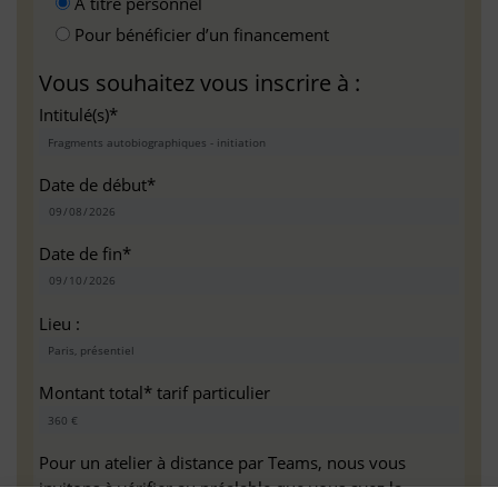
A titre personnel
Pour bénéficier d’un financement
Vous souhaitez vous inscrire à :
Intitulé(s)*
Date de début*
Date de fin*
Lieu :
Montant total* tarif particulier
Pour un atelier à distance par Teams, nous vous
invitons à vérifier au préalable que vous avez la