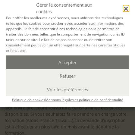
configuration minimale requise pour pouvoir travailler
Gérer le consentement aux
dans les meilleures conditions : Configuration
cookies
matérielle requise pour
Microsoft Teams | Microsoft
Pour offrir les meilleures expériences, nous utilisons des technologies
telles que les cookies pour stocker et/ou accéder aux informations des
Learn
appareils. Le fait de consentir à ces technologies nous permettra de
traiter des données telles que le comportement de navigation ou les ID
uniques sur ce site. Le fait de ne pas consentir ou de retirer son
consentement peut avoir un effet négatif sur certaines caractéristiques
et fonctions.
Accessibilité : ALEPH-ÉCRITURE est sensible à l’inclusion des
Accepter
personnes en situation de handicap. Si vous avez besoin
d’un aménagement spécifique de programme, n’hésitez pas
à nous contacter en amont de votre inscription afin
Refuser
d’étudier la faisabilité de votre projet (adaptation des
supports, accessibilité de nos salles).
Voir les préférences
Sauf mention contraire, il n’y a pas de modalité d’accès et les
Politique de cookies
Mentions légales et politique de confidentialité
inscriptions à nos activités sont ouvertes jusqu’au dernier
jour ouvré précédant l’ouverture, dans la limite des places
disponibles. Si vous souhaitez faire prendre en charge votre
formation (Afdas, France Travail…), la demande d’inscription
est à effectuer au plus tard un mois avant le début de la
formation.