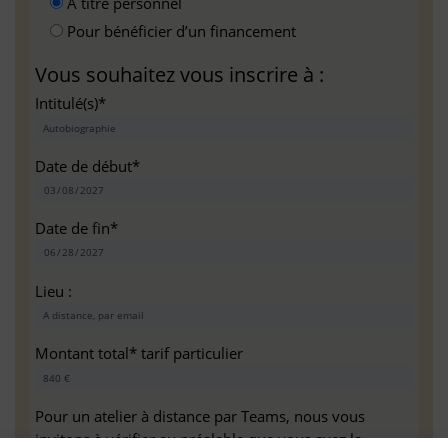
A titre personnel
Pour bénéficier d’un financement
Vous souhaitez vous inscrire à :
Intitulé(s)*
Date de début*
Date de fin*
Lieu :
Montant total* tarif particulier
Pour un atelier à distance par Teams, nous vous
invitons à vérifier au préalable que vous avez la