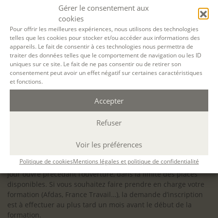
configuration minimale requise pour pouvoir travailler
Gérer le consentement aux
dans les meilleures conditions : Configuration
cookies
matérielle requise pour
Microsoft Teams | Microsoft
Pour offrir les meilleures expériences, nous utilisons des technologies
telles que les cookies pour stocker et/ou accéder aux informations des
Learn
appareils. Le fait de consentir à ces technologies nous permettra de
traiter des données telles que le comportement de navigation ou les ID
uniques sur ce site. Le fait de ne pas consentir ou de retirer son
consentement peut avoir un effet négatif sur certaines caractéristiques
et fonctions.
Accessibilité : ALEPH-ÉCRITURE est sensible à l’inclusion des
Accepter
personnes en situation de handicap. Si vous avez besoin
d’un aménagement spécifique de programme, n’hésitez pas
à nous contacter en amont de votre inscription afin
Refuser
d’étudier la faisabilité de votre projet (adaptation des
supports, accessibilité de nos salles).
Voir les préférences
Sauf mention contraire, il n’y a pas de modalité d’accès et les
Politique de cookies
Mentions légales et politique de confidentialité
inscriptions à nos activités sont ouvertes jusqu’au dernier
jour ouvré précédant l’ouverture, dans la limite des places
disponibles. Si vous souhaitez faire prendre en charge votre
formation (Afdas, France Travail…), la demande d’inscription
est à effectuer au plus tard un mois avant le début de la
formation.