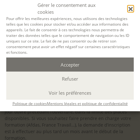
configuration minimale requise pour pouvoir travailler
Gérer le consentement aux
dans les meilleures conditions : Configuration
cookies
matérielle requise pour
Microsoft Teams | Microsoft
Pour offrir les meilleures expériences, nous utilisons des technologies
telles que les cookies pour stocker et/ou accéder aux informations des
Learn
appareils. Le fait de consentir à ces technologies nous permettra de
traiter des données telles que le comportement de navigation ou les ID
uniques sur ce site. Le fait de ne pas consentir ou de retirer son
consentement peut avoir un effet négatif sur certaines caractéristiques
et fonctions.
Accessibilité : ALEPH-ÉCRITURE est sensible à l’inclusion des
Accepter
personnes en situation de handicap. Si vous avez besoin
d’un aménagement spécifique de programme, n’hésitez pas
à nous contacter en amont de votre inscription afin
Refuser
d’étudier la faisabilité de votre projet (adaptation des
supports, accessibilité de nos salles).
Voir les préférences
Sauf mention contraire, il n’y a pas de modalité d’accès et les
Politique de cookies
Mentions légales et politique de confidentialité
inscriptions à nos activités sont ouvertes jusqu’au dernier
jour ouvré précédant l’ouverture, dans la limite des places
disponibles. Si vous souhaitez faire prendre en charge votre
formation (Afdas, France Travail…), la demande d’inscription
est à effectuer au plus tard un mois avant le début de la
formation.