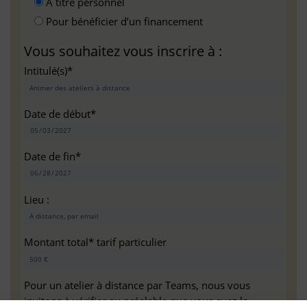
A titre personnel
Pour bénéficier d’un financement
Vous souhaitez vous inscrire à :
Intitulé(s)*
Date de début*
Date de fin*
Lieu :
Montant total* tarif particulier
Pour un atelier à distance par Teams, nous vous
invitons à vérifier au préalable que vous avez la