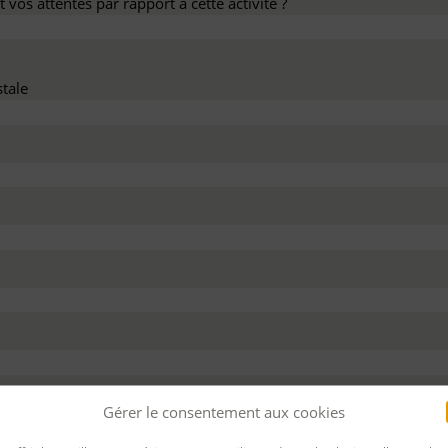
 vos attentes par rapport à cette activité ?
tale
dez ce devis :
Gérer le consentement aux cookies
 personnel
Pour bénéficier d’un financement