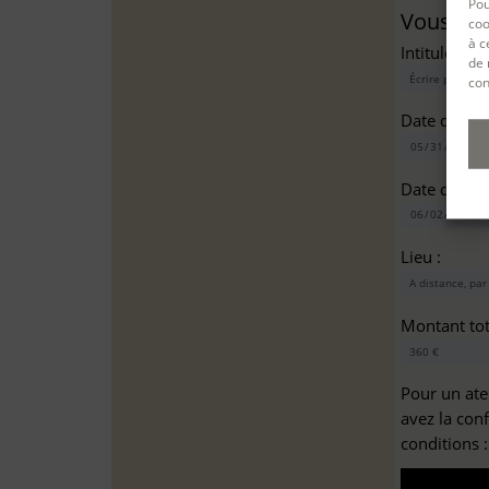
Pou
Vous sou
coo
à c
Intitulé(s)*
de 
con
Date de dé
Date de fin
Lieu :
Montant tota
Pour un ate
avez la con
conditions 