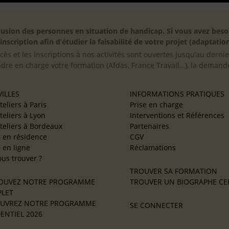
inclusion des personnes en situation de handicap. Si vous avez 
scription afin d’étudier la faisabilité de votre projet (adaptation
cès et les inscriptions à nos activités sont ouvertes jusqu’au derni
ndre en charge votre formation (Afdas, France Travail…), la demande
ILLES
INFORMATIONS PRATIQUES
teliers à Paris
Prise en charge
teliers à Lyon
Interventions et Références
teliers à Bordeaux
Partenaires
e en résidence
CGV
e en ligne
Réclamations
us trouver ?
TROUVER SA FORMATION
OUVEZ NOTRE PROGRAMME
TROUVER UN BIOGRAPHE CER
LET
UVREZ NOTRE PROGRAMME
SE CONNECTER
ENTIEL 2026