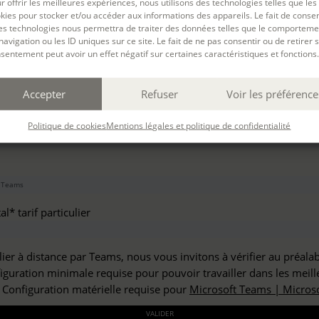
r offrir les meilleures expériences, nous utilisons des technologies telles que les
haitez vous inscrire à :
kies pour stocker et/ou accéder aux informations des appareils. Le fait de consen
es technologies nous permettra de traiter des données telles que le comporteme
navigation ou les ID uniques sur ce site. Le fait de ne pas consentir ou de retirer 
sentement peut avoir un effet négatif sur certaines caractéristiques et fonctions.
but*
Accepter
Refuser
Voir les préférence
*
Politique de cookies
Mentions légales et politique de confidentialité
l* tarif particulier
lier à distance par Teams, nous vous invitons à vérifier au préala
figuration minimale requise pour pouvoir travailler dans les meill
: Configuration matérielle requise pour
Microsoft Teams | Microso