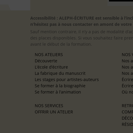
Accessibilité : ALEPH-ÉCRITURE est sensible à l’
n’hésitez pas à nous contacter en amont de votre in
Sauf mention contraire, il n’y a pas de modalité d’ac
des places disponibles. Si vous souhaitez faire pre
avant le début de la formation.
NOS ATELIERS
NOS V
Découverte
Nos a
L’école d’écriture
Nos a
La fabrique du manuscrit
Nos a
Les stages pour artistes-auteurs
Écrir
Se former à la biographie
Écrir
Se former à l’animation
Où no
NOS SERVICES
RETR
OFFRIR UN ATELIER
COMP
DÉCO
RÉSID