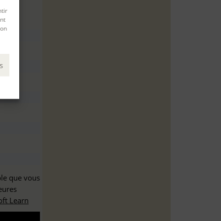
tir
nt
son
s
ble que vous
eures
ft Learn