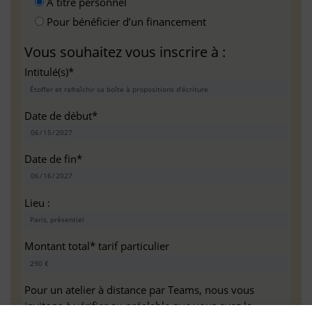
A titre personnel
Pour bénéficier d’un financement
Vous souhaitez vous inscrire à :
Intitulé(s)*
Date de début*
Date de fin*
Lieu :
Montant total* tarif particulier
Pour un atelier à distance par Teams, nous vous
invitons à vérifier au préalable que vous avez la