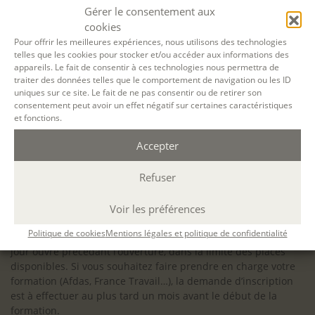
configuration minimale requise pour pouvoir travailler
Gérer le consentement aux
dans les meilleures conditions : Configuration
cookies
matérielle requise pour
Microsoft Teams | Microsoft
Pour offrir les meilleures expériences, nous utilisons des technologies
telles que les cookies pour stocker et/ou accéder aux informations des
Learn
appareils. Le fait de consentir à ces technologies nous permettra de
traiter des données telles que le comportement de navigation ou les ID
uniques sur ce site. Le fait de ne pas consentir ou de retirer son
consentement peut avoir un effet négatif sur certaines caractéristiques
et fonctions.
Accessibilité : ALEPH-ÉCRITURE est sensible à l’inclusion des
Accepter
personnes en situation de handicap. Si vous avez besoin
d’un aménagement spécifique de programme, n’hésitez pas
à nous contacter en amont de votre inscription afin
Refuser
d’étudier la faisabilité de votre projet (adaptation des
supports, accessibilité de nos salles).
Voir les préférences
Sauf mention contraire, il n’y a pas de modalité d’accès et les
Politique de cookies
Mentions légales et politique de confidentialité
inscriptions à nos activités sont ouvertes jusqu’au dernier
jour ouvré précédant l’ouverture, dans la limite des places
disponibles. Si vous souhaitez faire prendre en charge votre
formation (Afdas, France Travail…), la demande d’inscription
est à effectuer au plus tard un mois avant le début de la
formation.