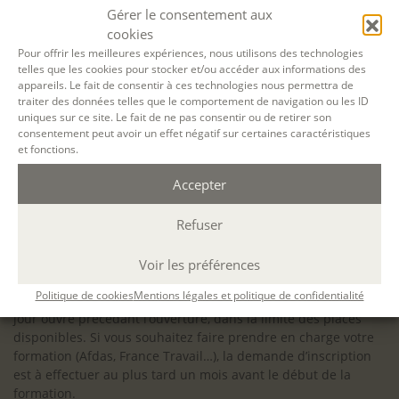
configuration minimale requise pour pouvoir travailler
Gérer le consentement aux
dans les meilleures conditions : Configuration
cookies
matérielle requise pour
Microsoft Teams | Microsoft
Pour offrir les meilleures expériences, nous utilisons des technologies
telles que les cookies pour stocker et/ou accéder aux informations des
Learn
appareils. Le fait de consentir à ces technologies nous permettra de
traiter des données telles que le comportement de navigation ou les ID
uniques sur ce site. Le fait de ne pas consentir ou de retirer son
consentement peut avoir un effet négatif sur certaines caractéristiques
et fonctions.
Accessibilité : ALEPH-ÉCRITURE est sensible à l’inclusion des
Accepter
personnes en situation de handicap. Si vous avez besoin
d’un aménagement spécifique de programme, n’hésitez pas
à nous contacter en amont de votre inscription afin
Refuser
d’étudier la faisabilité de votre projet (adaptation des
supports, accessibilité de nos salles).
Voir les préférences
Sauf mention contraire, il n’y a pas de modalité d’accès et les
Politique de cookies
Mentions légales et politique de confidentialité
inscriptions à nos activités sont ouvertes jusqu’au dernier
jour ouvré précédant l’ouverture, dans la limite des places
disponibles. Si vous souhaitez faire prendre en charge votre
formation (Afdas, France Travail…), la demande d’inscription
est à effectuer au plus tard un mois avant le début de la
formation.