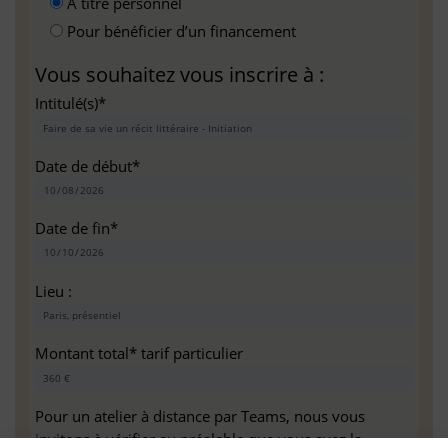
A titre personnel
Pour bénéficier d’un financement
Vous souhaitez vous inscrire à :
Intitulé(s)*
Date de début*
Date de fin*
Lieu :
Montant total* tarif particulier
Pour un atelier à distance par Teams, nous vous
invitons à vérifier au préalable que vous avez la