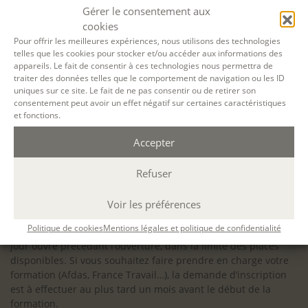
configuration minimale requise pour pouvoir travailler
Gérer le consentement aux
dans les meilleures conditions : Configuration
cookies
matérielle requise pour
Microsoft Teams | Microsoft
Pour offrir les meilleures expériences, nous utilisons des technologies
telles que les cookies pour stocker et/ou accéder aux informations des
Learn
appareils. Le fait de consentir à ces technologies nous permettra de
traiter des données telles que le comportement de navigation ou les ID
uniques sur ce site. Le fait de ne pas consentir ou de retirer son
consentement peut avoir un effet négatif sur certaines caractéristiques
et fonctions.
Accessibilité : ALEPH-ÉCRITURE est sensible à l’inclusion des
Accepter
personnes en situation de handicap. Si vous avez besoin
d’un aménagement spécifique de programme, n’hésitez pas
à nous contacter en amont de votre inscription afin
Refuser
d’étudier la faisabilité de votre projet (adaptation des
supports, accessibilité de nos salles).
Voir les préférences
Sauf mention contraire, il n’y a pas de modalité d’accès et les
Politique de cookies
Mentions légales et politique de confidentialité
inscriptions à nos activités sont ouvertes jusqu’au dernier
jour ouvré précédant l’ouverture, dans la limite des places
disponibles. Si vous souhaitez faire prendre en charge votre
formation (Afdas, France Travail…), la demande d’inscription
est à effectuer au plus tard un mois avant le début de la
formation.