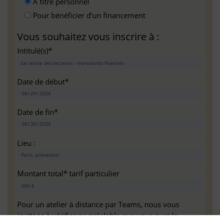
A titre personnel
Pour bénéficier d’un financement
Vous souhaitez vous inscrire à :
Intitulé(s)*
Date de début*
Date de fin*
Lieu :
Montant total* tarif particulier
Pour un atelier à distance par Teams, nous vous
invitons à vérifier au préalable que vous avez la