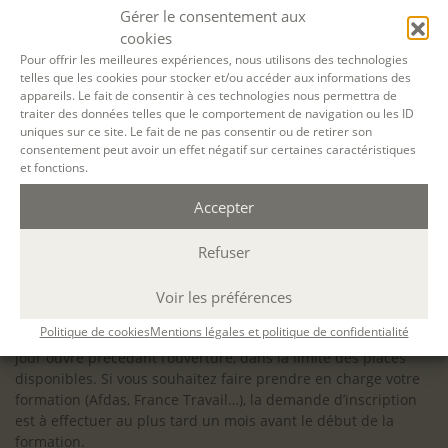
configuration minimale requise pour pouvoir travailler
Gérer le consentement aux
dans les meilleures conditions : Configuration
cookies
matérielle requise pour
Microsoft Teams | Microsoft
Pour offrir les meilleures expériences, nous utilisons des technologies
telles que les cookies pour stocker et/ou accéder aux informations des
Learn
appareils. Le fait de consentir à ces technologies nous permettra de
traiter des données telles que le comportement de navigation ou les ID
uniques sur ce site. Le fait de ne pas consentir ou de retirer son
consentement peut avoir un effet négatif sur certaines caractéristiques
et fonctions.
Accessibilité : ALEPH-ÉCRITURE est sensible à l’inclusion des
Accepter
personnes en situation de handicap. Si vous avez besoin
d’un aménagement spécifique de programme, n’hésitez pas
à nous contacter en amont de votre inscription afin
Refuser
d’étudier la faisabilité de votre projet (adaptation des
supports, accessibilité de nos salles).
Voir les préférences
Sauf mention contraire, il n’y a pas de modalité d’accès et les
Politique de cookies
Mentions légales et politique de confidentialité
inscriptions à nos activités sont ouvertes jusqu’au dernier
jour ouvré précédant l’ouverture, dans la limite des places
disponibles. Si vous souhaitez faire prendre en charge votre
formation (Afdas, France Travail…), la demande d’inscription
est à effectuer au plus tard un mois avant le début de la
formation.