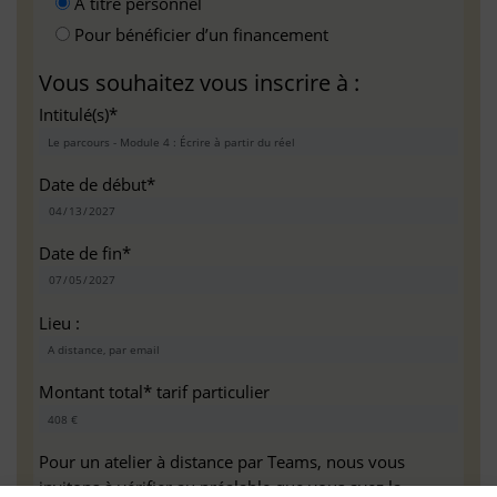
A titre personnel
Pour bénéficier d’un financement
Vous souhaitez vous inscrire à :
Intitulé(s)*
Date de début*
Date de fin*
Lieu :
Montant total* tarif particulier
Pour un atelier à distance par Teams, nous vous
invitons à vérifier au préalable que vous avez la