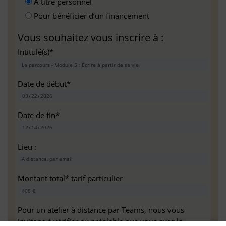
A titre personnel
Pour bénéficier d’un financement
Vous souhaitez vous inscrire à :
Intitulé(s)*
Date de début*
Date de fin*
Lieu :
Montant total* tarif particulier
Pour un atelier à distance par Teams, nous vous
invitons à vérifier au préalable que vous avez la