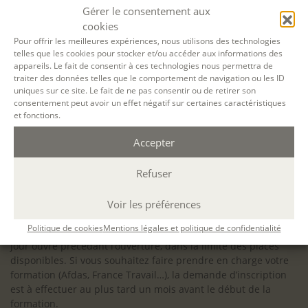
configuration minimale requise pour pouvoir travailler
Gérer le consentement aux
dans les meilleures conditions : Configuration
cookies
matérielle requise pour
Microsoft Teams | Microsoft
Pour offrir les meilleures expériences, nous utilisons des technologies
telles que les cookies pour stocker et/ou accéder aux informations des
Learn
appareils. Le fait de consentir à ces technologies nous permettra de
traiter des données telles que le comportement de navigation ou les ID
uniques sur ce site. Le fait de ne pas consentir ou de retirer son
consentement peut avoir un effet négatif sur certaines caractéristiques
et fonctions.
Accessibilité : ALEPH-ÉCRITURE est sensible à l’inclusion des
Accepter
personnes en situation de handicap. Si vous avez besoin
d’un aménagement spécifique de programme, n’hésitez pas
à nous contacter en amont de votre inscription afin
Refuser
d’étudier la faisabilité de votre projet (adaptation des
supports, accessibilité de nos salles).
Voir les préférences
Sauf mention contraire, il n’y a pas de modalité d’accès et les
Politique de cookies
Mentions légales et politique de confidentialité
inscriptions à nos activités sont ouvertes jusqu’au dernier
jour ouvré précédant l’ouverture, dans la limite des places
disponibles. Si vous souhaitez faire prendre en charge votre
formation (Afdas, France Travail…), la demande d’inscription
est à effectuer au plus tard un mois avant le début de la
formation.