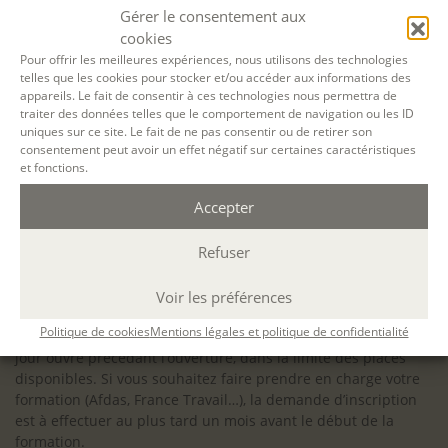
configuration minimale requise pour pouvoir travailler
Gérer le consentement aux
dans les meilleures conditions : Configuration
cookies
matérielle requise pour
Microsoft Teams | Microsoft
Pour offrir les meilleures expériences, nous utilisons des technologies
telles que les cookies pour stocker et/ou accéder aux informations des
Learn
appareils. Le fait de consentir à ces technologies nous permettra de
traiter des données telles que le comportement de navigation ou les ID
uniques sur ce site. Le fait de ne pas consentir ou de retirer son
consentement peut avoir un effet négatif sur certaines caractéristiques
et fonctions.
Accessibilité : ALEPH-ÉCRITURE est sensible à l’inclusion des
Accepter
personnes en situation de handicap. Si vous avez besoin
d’un aménagement spécifique de programme, n’hésitez pas
à nous contacter en amont de votre inscription afin
Refuser
d’étudier la faisabilité de votre projet (adaptation des
supports, accessibilité de nos salles).
Voir les préférences
Sauf mention contraire, il n’y a pas de modalité d’accès et les
Politique de cookies
Mentions légales et politique de confidentialité
inscriptions à nos activités sont ouvertes jusqu’au dernier
jour ouvré précédant l’ouverture, dans la limite des places
disponibles. Si vous souhaitez faire prendre en charge votre
formation (Afdas, France Travail…), la demande d’inscription
est à effectuer au plus tard un mois avant le début de la
formation.