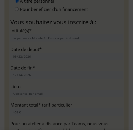
A titre personnel
Pour bénéficier d’un financement
Vous souhaitez vous inscrire à :
Intitulé(s)*
Date de début*
Date de fin*
Lieu :
Montant total* tarif particulier
Pour un atelier à distance par Teams, nous vous
invitons à vérifier au préalable que vous avez la