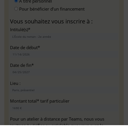
A titre personnel
Pour bénéficier d’un financement
Vous souhaitez vous inscrire à :
Intitulé(s)*
Date de début*
Date de fin*
Lieu :
Montant total* tarif particulier
Pour un atelier à distance par Teams, nous vous
invitons à vérifier au préalable que vous avez la