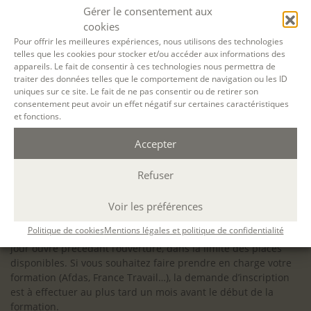
configuration minimale requise pour pouvoir travailler
Gérer le consentement aux
dans les meilleures conditions : Configuration
cookies
matérielle requise pour
Microsoft Teams | Microsoft
Pour offrir les meilleures expériences, nous utilisons des technologies
telles que les cookies pour stocker et/ou accéder aux informations des
Learn
appareils. Le fait de consentir à ces technologies nous permettra de
traiter des données telles que le comportement de navigation ou les ID
uniques sur ce site. Le fait de ne pas consentir ou de retirer son
consentement peut avoir un effet négatif sur certaines caractéristiques
et fonctions.
Accessibilité : ALEPH-ÉCRITURE est sensible à l’inclusion des
Accepter
personnes en situation de handicap. Si vous avez besoin
d’un aménagement spécifique de programme, n’hésitez pas
à nous contacter en amont de votre inscription afin
Refuser
d’étudier la faisabilité de votre projet (adaptation des
supports, accessibilité de nos salles).
Voir les préférences
Sauf mention contraire, il n’y a pas de modalité d’accès et les
Politique de cookies
Mentions légales et politique de confidentialité
inscriptions à nos activités sont ouvertes jusqu’au dernier
jour ouvré précédant l’ouverture, dans la limite des places
disponibles. Si vous souhaitez faire prendre en charge votre
formation (Afdas, France Travail…), la demande d’inscription
est à effectuer au plus tard un mois avant le début de la
formation.