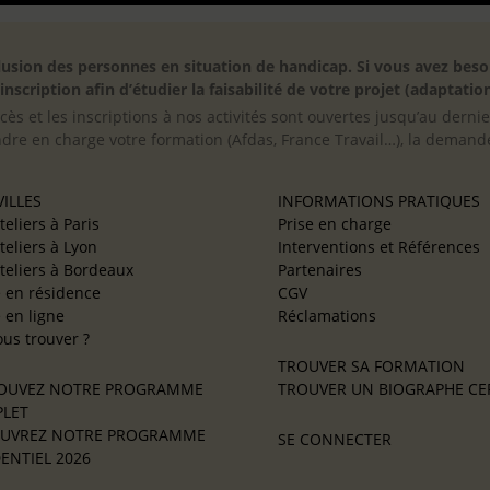
inclusion des personnes en situation de handicap. Si vous avez 
scription afin d’étudier la faisabilité de votre projet (adaptation
cès et les inscriptions à nos activités sont ouvertes jusqu’au derni
ndre en charge votre formation (Afdas, France Travail…), la demande
ILLES
INFORMATIONS PRATIQUES
teliers à Paris
Prise en charge
teliers à Lyon
Interventions et Références
teliers à Bordeaux
Partenaires
e en résidence
CGV
e en ligne
Réclamations
us trouver ?
TROUVER SA FORMATION
OUVEZ NOTRE PROGRAMME
TROUVER UN BIOGRAPHE CER
LET
UVREZ NOTRE PROGRAMME
SE CONNECTER
ENTIEL 2026