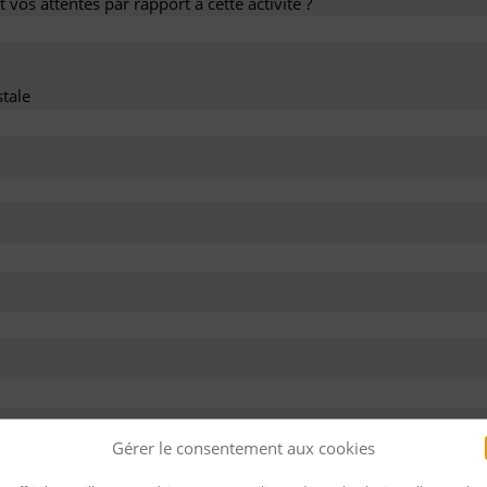
 vos attentes par rapport à cette activité ?
tale
dez ce devis :
Gérer le consentement aux cookies
 personnel
Pour bénéficier d’un financement