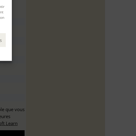
tir
nt
son
s
ble que vous
eures
ft Learn