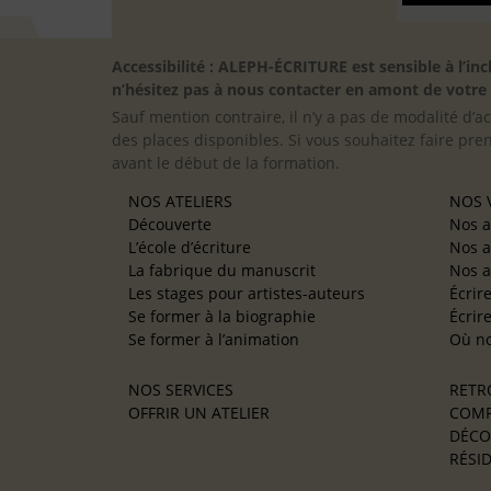
Accessibilité : ALEPH-ÉCRITURE est sensible à l’
n’hésitez pas à nous contacter en amont de votre in
Sauf mention contraire, il n’y a pas de modalité d’ac
des places disponibles. Si vous souhaitez faire pre
avant le début de la formation.
NOS ATELIERS
NOS V
Découverte
Nos a
L’école d’écriture
Nos a
La fabrique du manuscrit
Nos a
Les stages pour artistes-auteurs
Écrir
Se former à la biographie
Écrir
Se former à l’animation
Où no
NOS SERVICES
RETR
OFFRIR UN ATELIER
COMP
DÉCO
RÉSID