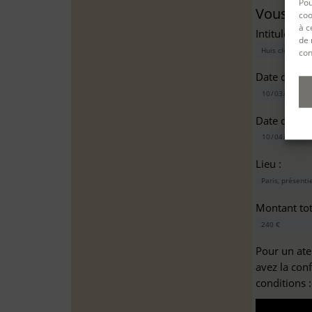
Pou
Vous sou
coo
à c
Intitulé(s)*
de 
con
Date de dé
Date de fin
Lieu :
Montant tota
Pour un ate
avez la con
conditions 