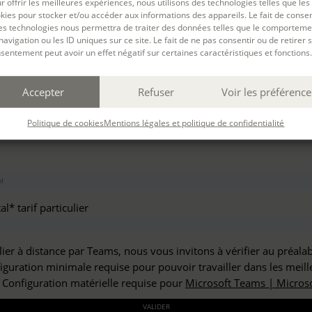
r offrir les meilleures expériences, nous utilisons des technologies telles que les
haitez vous inscrire à :
kies pour stocker et/ou accéder aux informations des appareils. Le fait de consen
es technologies nous permettra de traiter des données telles que le comporteme
navigation ou les ID uniques sur ce site. Le fait de ne pas consentir ou de retirer 
sentement peut avoir un effet négatif sur certaines caractéristiques et fonctions.
but*
Accepter
Refuser
Voir les préférence
*
Politique de cookies
Mentions légales et politique de confidentialité
l* tarif particulier
lier à distance par Teams, nous vous invitons à vérifier au préala
figuration minimale requise pour pouvoir travailler dans les meill
: Configuration matérielle requise pour
Microsoft Teams | Microso