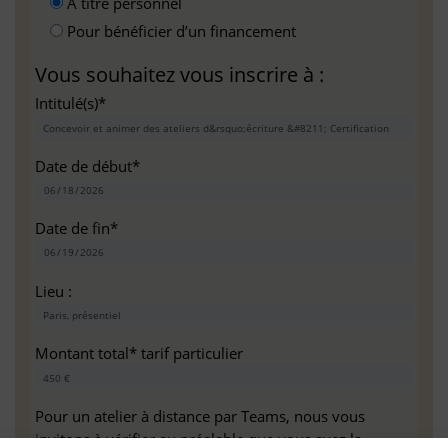
A titre personnel
Pour bénéficier d’un financement
Vous souhaitez vous inscrire à :
Intitulé(s)*
Date de début*
Date de fin*
Lieu :
Montant total* tarif particulier
Pour un atelier à distance par Teams, nous vous
invitons à vérifier au préalable que vous avez la