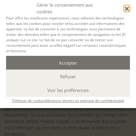
configuration minimale requise pour pouvoir travailler
Gérer le consentement aux
dans les meilleures conditions : Configuration
cookies
matérielle requise pour
Microsoft Teams | Microsoft
Pour offrir les meilleures expériences, nous utilisons des technologies
telles que les cookies pour stocker et/ou accéder aux informations des
Learn
appareils. Le fait de consentir à ces technologies nous permettra de
traiter des données telles que le comportement de navigation ou les ID
uniques sur ce site. Le fait de ne pas consentir ou de retirer son
consentement peut avoir un effet négatif sur certaines caractéristiques
et fonctions.
Accessibilité : ALEPH-ÉCRITURE est sensible à l’inclusion des
Accepter
personnes en situation de handicap. Si vous avez besoin
d’un aménagement spécifique de programme, n’hésitez pas
à nous contacter en amont de votre inscription afin
Refuser
d’étudier la faisabilité de votre projet (adaptation des
supports, accessibilité de nos salles).
Voir les préférences
Sauf mention contraire, il n’y a pas de modalité d’accès et les
Politique de cookies
Mentions légales et politique de confidentialité
inscriptions à nos activités sont ouvertes jusqu’au dernier
jour ouvré précédant l’ouverture, dans la limite des places
disponibles. Si vous souhaitez faire prendre en charge votre
formation (Afdas, France Travail…), la demande d’inscription
est à effectuer au plus tard un mois avant le début de la
formation.