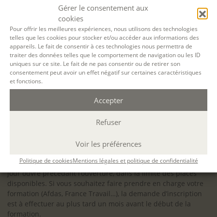
configuration minimale requise pour pouvoir travailler
Gérer le consentement aux
dans les meilleures conditions : Configuration
cookies
matérielle requise pour
Microsoft Teams | Microsoft
Pour offrir les meilleures expériences, nous utilisons des technologies
telles que les cookies pour stocker et/ou accéder aux informations des
Learn
appareils. Le fait de consentir à ces technologies nous permettra de
traiter des données telles que le comportement de navigation ou les ID
uniques sur ce site. Le fait de ne pas consentir ou de retirer son
consentement peut avoir un effet négatif sur certaines caractéristiques
et fonctions.
Accessibilité : ALEPH-ÉCRITURE est sensible à l’inclusion des
Accepter
personnes en situation de handicap. Si vous avez besoin
d’un aménagement spécifique de programme, n’hésitez pas
à nous contacter en amont de votre inscription afin
Refuser
d’étudier la faisabilité de votre projet (adaptation des
supports, accessibilité de nos salles).
Voir les préférences
Sauf mention contraire, il n’y a pas de modalité d’accès et les
Politique de cookies
Mentions légales et politique de confidentialité
inscriptions à nos activités sont ouvertes jusqu’au dernier
jour ouvré précédant l’ouverture, dans la limite des places
disponibles. Si vous souhaitez faire prendre en charge votre
formation (Afdas, France Travail…), la demande d’inscription
est à effectuer au plus tard un mois avant le début de la
formation.