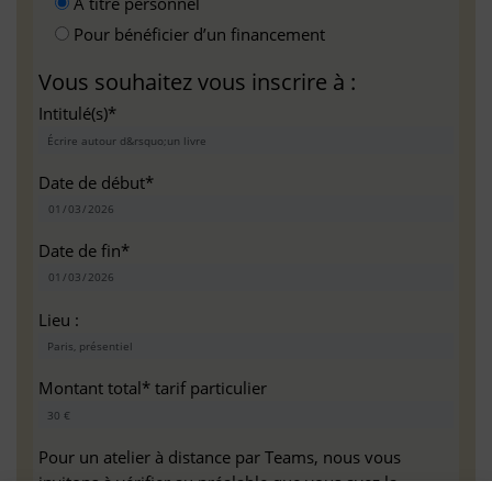
A titre personnel
Pour bénéficier d’un financement
Vous souhaitez vous inscrire à :
Intitulé(s)*
Date de début*
Date de fin*
Lieu :
Montant total* tarif particulier
Pour un atelier à distance par Teams, nous vous
invitons à vérifier au préalable que vous avez la