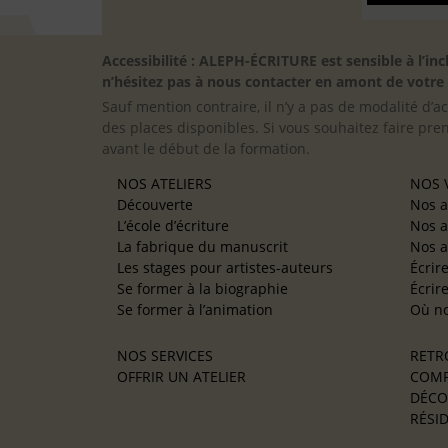
Accessibilité : ALEPH-ÉCRITURE est sensible à l’
n’hésitez pas à nous contacter en amont de votre in
Sauf mention contraire, il n’y a pas de modalité d’ac
des places disponibles. Si vous souhaitez faire pre
avant le début de la formation.
NOS ATELIERS
NOS V
Découverte
Nos a
L’école d’écriture
Nos a
La fabrique du manuscrit
Nos a
Les stages pour artistes-auteurs
Écrir
Se former à la biographie
Écrir
Se former à l’animation
Où no
NOS SERVICES
RETR
OFFRIR UN ATELIER
COMP
DÉCO
RÉSID