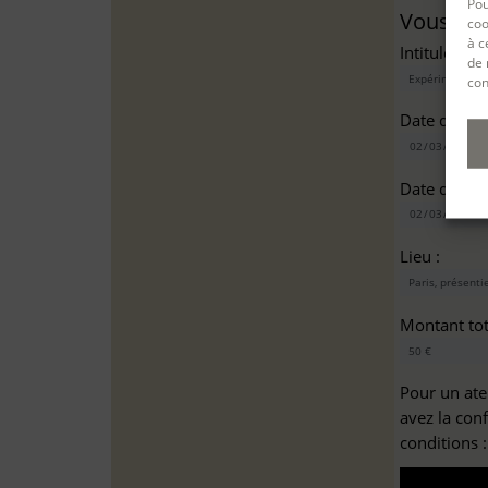
Pou
Vous sou
coo
à c
Intitulé(s)*
de 
con
Date de dé
Date de fin
Lieu :
Montant tota
Pour un ate
avez la con
conditions 