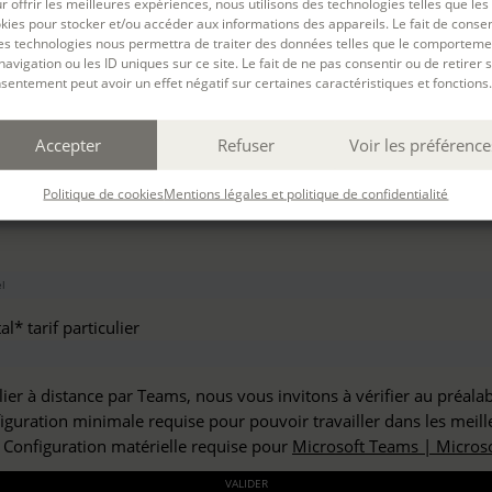
r offrir les meilleures expériences, nous utilisons des technologies telles que les
haitez vous inscrire à :
kies pour stocker et/ou accéder aux informations des appareils. Le fait de consen
es technologies nous permettra de traiter des données telles que le comporteme
navigation ou les ID uniques sur ce site. Le fait de ne pas consentir ou de retirer 
sentement peut avoir un effet négatif sur certaines caractéristiques et fonctions.
but*
Accepter
Refuser
Voir les préférence
*
Politique de cookies
Mentions légales et politique de confidentialité
l* tarif particulier
lier à distance par Teams, nous vous invitons à vérifier au préala
figuration minimale requise pour pouvoir travailler dans les meill
: Configuration matérielle requise pour
Microsoft Teams | Microso