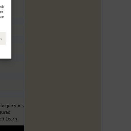
tir
nt
son
s
ble que vous
eures
ft Learn