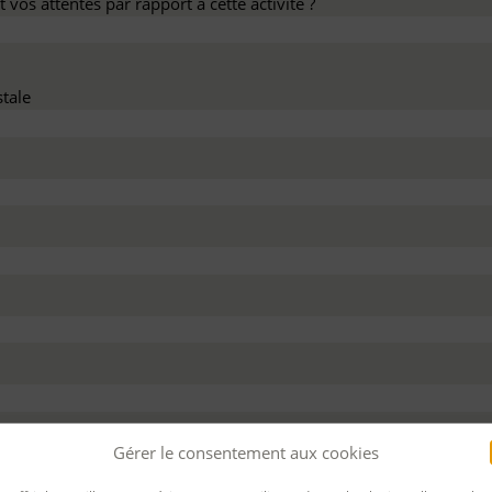
 vos attentes par rapport à cette activité ?
tale
dez ce devis :
Gérer le consentement aux cookies
 personnel
Pour bénéficier d’un financement