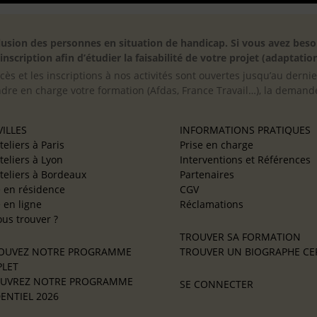
inclusion des personnes en situation de handicap. Si vous avez 
scription afin d’étudier la faisabilité de votre projet (adaptation
cès et les inscriptions à nos activités sont ouvertes jusqu’au derni
ndre en charge votre formation (Afdas, France Travail…), la demande
ILLES
INFORMATIONS PRATIQUES
teliers à Paris
Prise en charge
teliers à Lyon
Interventions et Références
teliers à Bordeaux
Partenaires
e en résidence
CGV
e en ligne
Réclamations
us trouver ?
TROUVER SA FORMATION
OUVEZ NOTRE PROGRAMME
TROUVER UN BIOGRAPHE CER
LET
UVREZ NOTRE PROGRAMME
SE CONNECTER
ENTIEL 2026