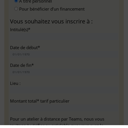
A titre personnel
Pour bénéficier d’un financement
Vous souhaitez vous inscrire à :
Intitulé(s)*
Date de début*
Date de fin*
Lieu :
Montant total* tarif particulier
Pour un atelier à distance par Teams, nous vous
invitons à vérifier au préalable que vous avez la