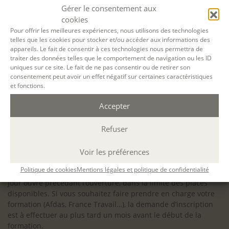
configuration minimale requise pour pouvoir travailler
Gérer le consentement aux
dans les meilleures conditions : Configuration
cookies
matérielle requise pour
Microsoft Teams | Microsoft
Pour offrir les meilleures expériences, nous utilisons des technologies
telles que les cookies pour stocker et/ou accéder aux informations des
Learn
appareils. Le fait de consentir à ces technologies nous permettra de
traiter des données telles que le comportement de navigation ou les ID
uniques sur ce site. Le fait de ne pas consentir ou de retirer son
consentement peut avoir un effet négatif sur certaines caractéristiques
et fonctions.
Accessibilité : ALEPH-ÉCRITURE est sensible à l’inclusion des
Accepter
personnes en situation de handicap. Si vous avez besoin
d’un aménagement spécifique de programme, n’hésitez pas
à nous contacter en amont de votre inscription afin
Refuser
d’étudier la faisabilité de votre projet (adaptation des
supports, accessibilité de nos salles).
Voir les préférences
Sauf mention contraire, il n’y a pas de modalité d’accès et les
Politique de cookies
Mentions légales et politique de confidentialité
inscriptions à nos activités sont ouvertes jusqu’au dernier
jour ouvré précédant l’ouverture, dans la limite des places
disponibles. Si vous souhaitez faire prendre en charge votre
formation (Afdas, France Travail…), la demande d’inscription
est à effectuer au plus tard un mois avant le début de la
formation.