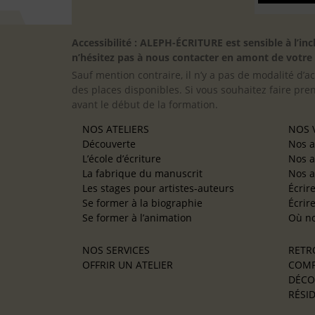
Accessibilité : ALEPH-ÉCRITURE est sensible à l’
n’hésitez pas à nous contacter en amont de votre in
Sauf mention contraire, il n’y a pas de modalité d’ac
des places disponibles. Si vous souhaitez faire pre
avant le début de la formation.
NOS ATELIERS
NOS V
Découverte
Nos a
L’école d’écriture
Nos a
La fabrique du manuscrit
Nos a
Les stages pour artistes-auteurs
Écrir
Se former à la biographie
Écrir
Se former à l’animation
Où no
NOS SERVICES
RETR
OFFRIR UN ATELIER
COMP
DÉCO
RÉSID