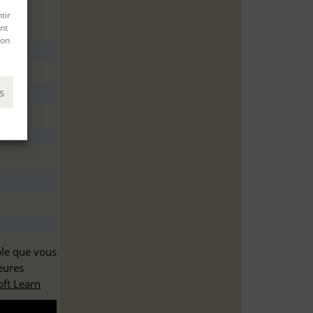
tir
nt
son
s
ble que vous
eures
ft Learn