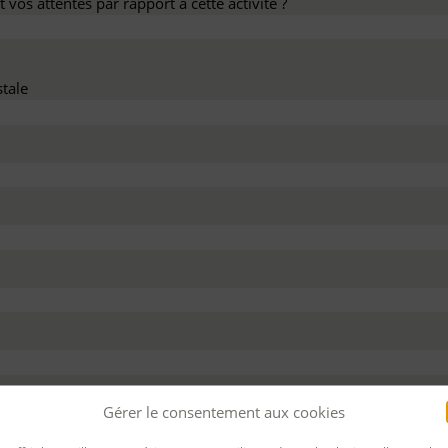
 vos attentes par rapport à cette activité ?
tale
dez ce devis :
Gérer le consentement aux cookies
 personnel
Pour bénéficier d’un financement