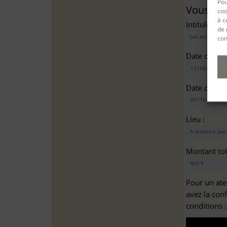
Pou
Vous sou
coo
à c
Intitulé(s)*
de 
con
Date de dé
Date de fin
Lieu :
Montant tota
Pour un ate
avez la con
conditions 