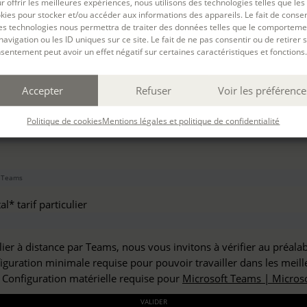
r offrir les meilleures expériences, nous utilisons des technologies telles que les
haitez vous inscrire à :
kies pour stocker et/ou accéder aux informations des appareils. Le fait de consen
es technologies nous permettra de traiter des données telles que le comporteme
navigation ou les ID uniques sur ce site. Le fait de ne pas consentir ou de retirer 
sentement peut avoir un effet négatif sur certaines caractéristiques et fonctions.
but*
Accepter
Refuser
Voir les préférence
*
Politique de cookies
Mentions légales et politique de confidentialité
l* tarif particulier
lier à distance par Teams, nous vous invitons à vérifier au préala
figuration minimale requise pour pouvoir travailler dans les meill
: Configuration matérielle requise pour
Microsoft Teams | Microso