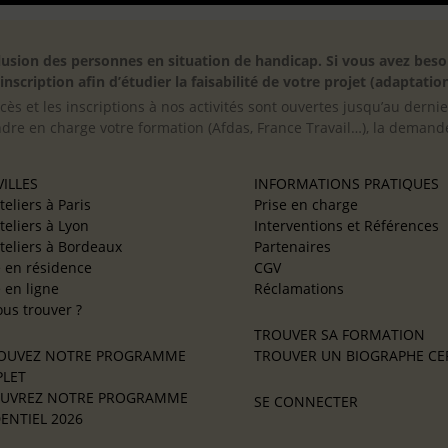
inclusion des personnes en situation de handicap. Si vous avez 
scription afin d’étudier la faisabilité de votre projet (adaptation
cès et les inscriptions à nos activités sont ouvertes jusqu’au derni
ndre en charge votre formation (Afdas, France Travail…), la demande
ILLES
INFORMATIONS PRATIQUES
teliers à Paris
Prise en charge
teliers à Lyon
Interventions et Références
teliers à Bordeaux
Partenaires
e en résidence
CGV
e en ligne
Réclamations
us trouver ?
TROUVER SA FORMATION
OUVEZ NOTRE PROGRAMME
TROUVER UN BIOGRAPHE CER
LET
UVREZ NOTRE PROGRAMME
SE CONNECTER
ENTIEL 2026