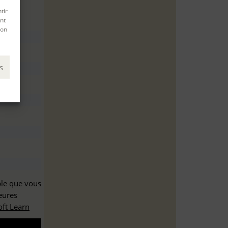
tir
nt
son
s
ble que vous
eures
ft Learn