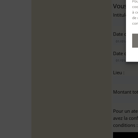
Pou
Vous sou
coo
à c
Intitulé(s)*
de 
con
Date de dé
Date de fin
Lieu :
Montant tota
Pour un ate
avez la con
conditions 