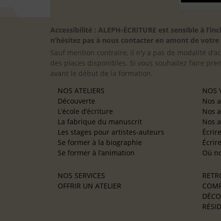
Accessibilité : ALEPH-ÉCRITURE est sensible à l’
n’hésitez pas à nous contacter en amont de votre in
Sauf mention contraire, il n’y a pas de modalité d’ac
des places disponibles. Si vous souhaitez faire pre
avant le début de la formation.
NOS ATELIERS
NOS V
Découverte
Nos a
L’école d’écriture
Nos a
La fabrique du manuscrit
Nos a
Les stages pour artistes-auteurs
Écrir
Se former à la biographie
Écrir
Se former à l’animation
Où no
NOS SERVICES
RETR
OFFRIR UN ATELIER
COMP
DÉCO
RÉSID