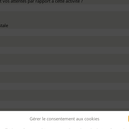
 vos attentes par rapport à cette activité ?
tale
dez ce devis :
Gérer le consentement aux cookies
 personnel
Pour bénéficier d’un financement