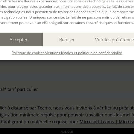
r offrir les meilleures expériences, nous utilisons des technologies telles que les
haitez vous inscrire à :
kies pour stocker et/ou accéder aux informations des appareils. Le fait de consen
es technologies nous permettra de traiter des données telles que le comporteme
navigation ou les ID uniques sur ce site. Le fait de ne pas consentir ou de retirer 
sentement peut avoir un effet négatif sur certaines caractéristiques et fonctions.
but*
Accepter
Refuser
Voir les préférence
*
Politique de cookies
Mentions légales et politique de confidentialité
l* tarif particulier
lier à distance par Teams, nous vous invitons à vérifier au préala
figuration minimale requise pour pouvoir travailler dans les meill
: Configuration matérielle requise pour
Microsoft Teams | Microso