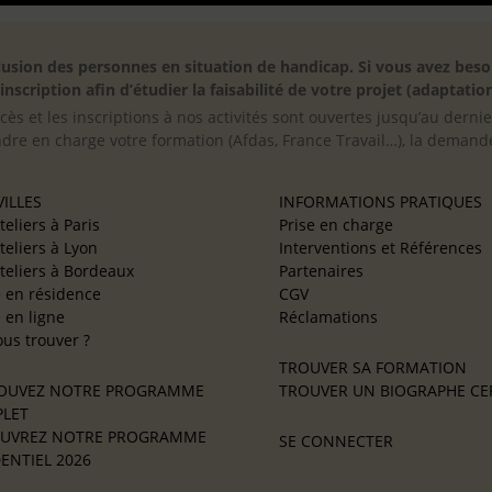
inclusion des personnes en situation de handicap. Si vous avez 
scription afin d’étudier la faisabilité de votre projet (adaptation
cès et les inscriptions à nos activités sont ouvertes jusqu’au derni
ndre en charge votre formation (Afdas, France Travail…), la demande
ILLES
INFORMATIONS PRATIQUES
teliers à Paris
Prise en charge
teliers à Lyon
Interventions et Références
teliers à Bordeaux
Partenaires
e en résidence
CGV
e en ligne
Réclamations
us trouver ?
TROUVER SA FORMATION
OUVEZ NOTRE PROGRAMME
TROUVER UN BIOGRAPHE CER
LET
UVREZ NOTRE PROGRAMME
SE CONNECTER
ENTIEL 2026