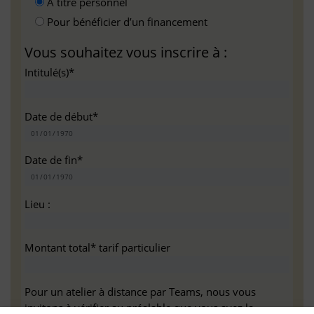
A titre personnel
Pour bénéficier d’un financement
Vous souhaitez vous inscrire à :
Intitulé(s)*
Date de début*
Date de fin*
Lieu :
Montant total* tarif particulier
Pour un atelier à distance par Teams, nous vous
invitons à vérifier au préalable que vous avez la