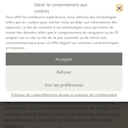
configuration minimale requise pour pouvoir travailler
Gérer le consentement aux
dans les meilleures conditions : Configuration
cookies
matérielle requise pour
Microsoft Teams | Microsoft
Pour offrir les meilleures expériences, nous utilisons des technologies
telles que les cookies pour stocker et/ou accéder aux informations des
Learn
appareils. Le fait de consentir à ces technologies nous permettra de
traiter des données telles que le comportement de navigation ou les ID
uniques sur ce site. Le fait de ne pas consentir ou de retirer son
consentement peut avoir un effet négatif sur certaines caractéristiques
et fonctions.
Accessibilité : ALEPH-ÉCRITURE est sensible à l’inclusion des
Accepter
personnes en situation de handicap. Si vous avez besoin
d’un aménagement spécifique de programme, n’hésitez pas
à nous contacter en amont de votre inscription afin
Refuser
d’étudier la faisabilité de votre projet (adaptation des
supports, accessibilité de nos salles).
Voir les préférences
Sauf mention contraire, il n’y a pas de modalité d’accès et les
Politique de cookies
Mentions légales et politique de confidentialité
inscriptions à nos activités sont ouvertes jusqu’au dernier
jour ouvré précédant l’ouverture, dans la limite des places
disponibles. Si vous souhaitez faire prendre en charge votre
formation (Afdas, France Travail…), la demande d’inscription
est à effectuer au plus tard un mois avant le début de la
formation.