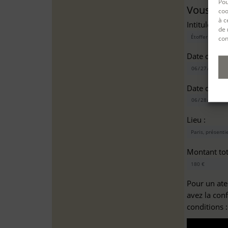
Pou
Vous sou
coo
à c
Intitulé(s)*
de 
con
Date de dé
Date de fin
Lieu :
Montant tota
Pour un ate
avez la con
conditions 