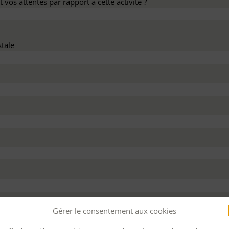
 vos attentes par rapport à cette activité ?
tale
dez ce devis :
Gérer le consentement aux cookies
 personnel
Pour bénéficier d’un financement