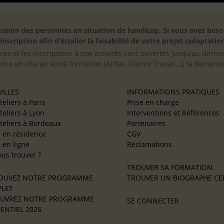
inclusion des personnes en situation de handicap. Si vous avez 
scription afin d’étudier la faisabilité de votre projet (adaptation
cès et les inscriptions à nos activités sont ouvertes jusqu’au derni
ndre en charge votre formation (Afdas, France Travail…), la demande
ILLES
INFORMATIONS PRATIQUES
teliers à Paris
Prise en charge
teliers à Lyon
Interventions et Références
teliers à Bordeaux
Partenaires
e en résidence
CGV
e en ligne
Réclamations
us trouver ?
TROUVER SA FORMATION
OUVEZ NOTRE PROGRAMME
TROUVER UN BIOGRAPHE CER
LET
UVREZ NOTRE PROGRAMME
SE CONNECTER
ENTIEL 2026