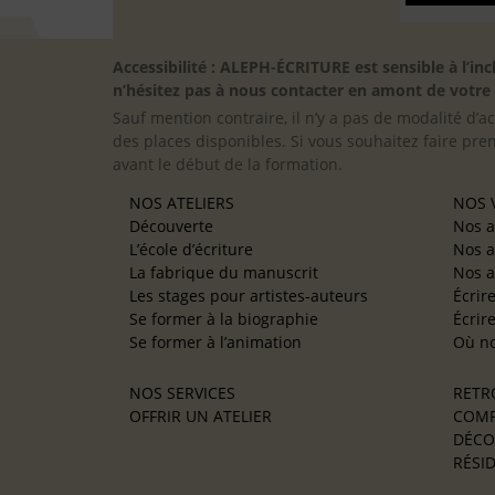
Accessibilité : ALEPH-ÉCRITURE est sensible à l’
n’hésitez pas à nous contacter en amont de votre in
Sauf mention contraire, il n’y a pas de modalité d’ac
des places disponibles. Si vous souhaitez faire pre
avant le début de la formation.
NOS ATELIERS
NOS V
Découverte
Nos a
L’école d’écriture
Nos a
La fabrique du manuscrit
Nos a
Les stages pour artistes-auteurs
Écrir
Se former à la biographie
Écrir
Se former à l’animation
Où no
NOS SERVICES
RETR
OFFRIR UN ATELIER
COMP
DÉCO
RÉSID