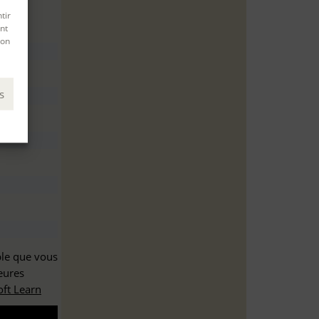
tir
nt
son
s
ble que vous
eures
ft Learn