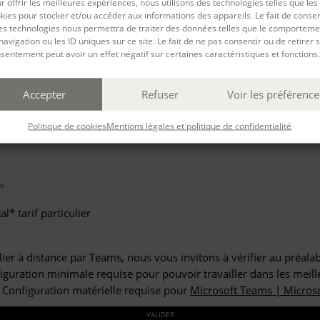
r offrir les meilleures expériences, nous utilisons des technologies telles que les
haitez vous inscrire à :
kies pour stocker et/ou accéder aux informations des appareils. Le fait de consen
es technologies nous permettra de traiter des données telles que le comporteme
navigation ou les ID uniques sur ce site. Le fait de ne pas consentir ou de retirer 
sentement peut avoir un effet négatif sur certaines caractéristiques et fonctions.
but*
Accepter
Refuser
Voir les préférence
*
Politique de cookies
Mentions légales et politique de confidentialité
l* tarif particulier
lier à distance par Teams, nous vous invitons à vérifier au préala
figuration minimale requise pour pouvoir travailler dans les meill
: Configuration matérielle requise pour
Microsoft Teams | Microso