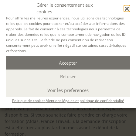
configuration minimale requise pour pouvoir travailler
Gérer le consentement aux
dans les meilleures conditions : Configuration
cookies
matérielle requise pour
Microsoft Teams | Microsoft
Pour offrir les meilleures expériences, nous utilisons des technologies
telles que les cookies pour stocker et/ou accéder aux informations des
Learn
appareils. Le fait de consentir à ces technologies nous permettra de
traiter des données telles que le comportement de navigation ou les ID
uniques sur ce site. Le fait de ne pas consentir ou de retirer son
consentement peut avoir un effet négatif sur certaines caractéristiques
et fonctions.
Accessibilité : ALEPH-ÉCRITURE est sensible à l’inclusion des
Accepter
personnes en situation de handicap. Si vous avez besoin
d’un aménagement spécifique de programme, n’hésitez pas
à nous contacter en amont de votre inscription afin
Refuser
d’étudier la faisabilité de votre projet (adaptation des
supports, accessibilité de nos salles).
Voir les préférences
Sauf mention contraire, il n’y a pas de modalité d’accès et les
Politique de cookies
Mentions légales et politique de confidentialité
inscriptions à nos activités sont ouvertes jusqu’au dernier
jour ouvré précédant l’ouverture, dans la limite des places
disponibles. Si vous souhaitez faire prendre en charge votre
formation (Afdas, France Travail…), la demande d’inscription
est à effectuer au plus tard un mois avant le début de la
formation.