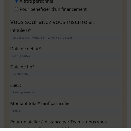
A titre personnel
Pour bénéficier d’un financement
Vous souhaitez vous inscrire à :
Intitulé(s)*
Date de début*
Date de fin*
Lieu :
Montant total* tarif particulier
Pour un atelier à distance par Teams, nous vous
invitons à vérifier au préalable que vous avez la