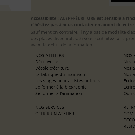
Accessibilité : ALEPH-ÉCRITURE est sensible à l’
n’hésitez pas à nous contacter en amont de votre in
Sauf mention contraire, il n’y a pas de modalité d’ac
des places disponibles. Si vous souhaitez faire pre
avant le début de la formation.
NOS ATELIERS
NOS V
Découverte
Nos a
L’école d’écriture
Nos a
La fabrique du manuscrit
Nos a
Les stages pour artistes-auteurs
Écrir
Se former à la biographie
Écrir
Se former à l’animation
Où no
NOS SERVICES
RETR
OFFRIR UN ATELIER
COMP
DÉCO
RÉSID