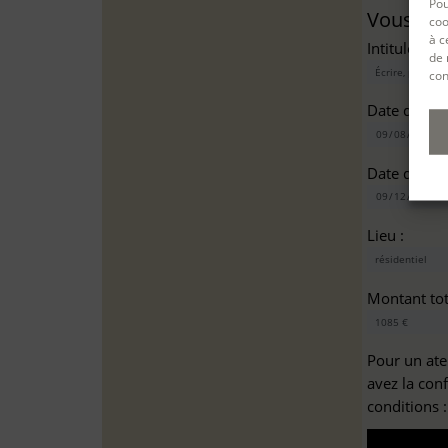
Pou
Vous sou
coo
à c
Intitulé(s)*
de 
con
Date de dé
Date de fin
Lieu :
Montant tota
Pour un ate
avez la con
conditions 