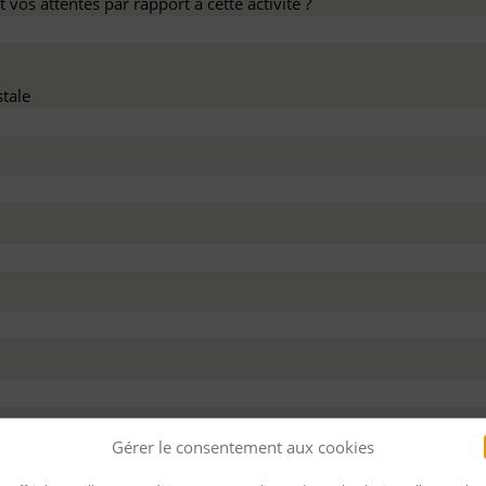
 vos attentes par rapport à cette activité ?
tale
dez ce devis :
Gérer le consentement aux cookies
 personnel
Pour bénéficier d’un financement