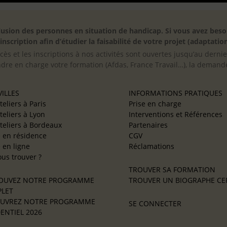
inclusion des personnes en situation de handicap. Si vous avez 
scription afin d’étudier la faisabilité de votre projet (adaptation
cès et les inscriptions à nos activités sont ouvertes jusqu’au derni
ndre en charge votre formation (Afdas, France Travail…), la demande
ILLES
INFORMATIONS PRATIQUES
teliers à Paris
Prise en charge
teliers à Lyon
Interventions et Références
teliers à Bordeaux
Partenaires
e en résidence
CGV
e en ligne
Réclamations
us trouver ?
TROUVER SA FORMATION
OUVEZ NOTRE PROGRAMME
TROUVER UN BIOGRAPHE CER
LET
UVREZ NOTRE PROGRAMME
SE CONNECTER
ENTIEL 2026