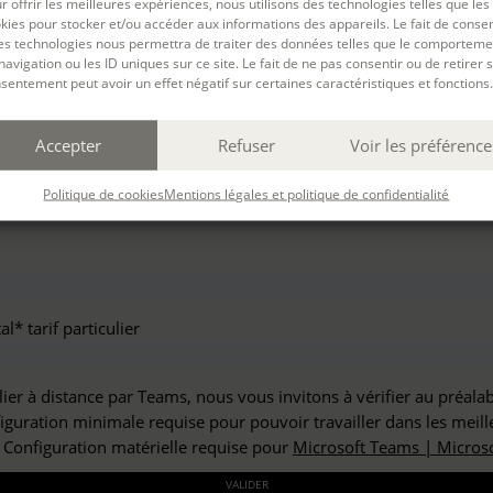
r offrir les meilleures expériences, nous utilisons des technologies telles que les
haitez vous inscrire à :
kies pour stocker et/ou accéder aux informations des appareils. Le fait de consen
es technologies nous permettra de traiter des données telles que le comporteme
navigation ou les ID uniques sur ce site. Le fait de ne pas consentir ou de retirer 
sentement peut avoir un effet négatif sur certaines caractéristiques et fonctions.
but*
Accepter
Refuser
Voir les préférence
*
Politique de cookies
Mentions légales et politique de confidentialité
l* tarif particulier
lier à distance par Teams, nous vous invitons à vérifier au préala
figuration minimale requise pour pouvoir travailler dans les meill
: Configuration matérielle requise pour
Microsoft Teams | Microso