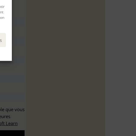
tir
nt
son
s
ble que vous
eures
ft Learn