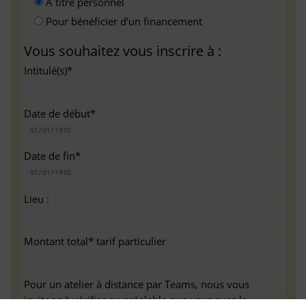
A titre personnel
Pour bénéficier d’un financement
Vous souhaitez vous inscrire à :
Intitulé(s)*
Date de début*
Date de fin*
Lieu :
Montant total* tarif particulier
Pour un atelier à distance par Teams, nous vous
invitons à vérifier au préalable que vous avez la