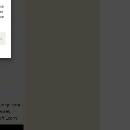
tir
nt
son
s
ble que vous
eures
ft Learn