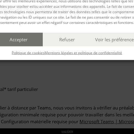
r offrir les meilleures expériences, nous utilisons des technologies telles que les
haitez vous inscrire à :
kies pour stocker et/ou accéder aux informations des appareils. Le fait de consen
es technologies nous permettra de traiter des données telles que le comporteme
navigation ou les ID uniques sur ce site. Le fait de ne pas consentir ou de retirer 
sentement peut avoir un effet négatif sur certaines caractéristiques et fonctions.
but*
Accepter
Refuser
Voir les préférence
*
Politique de cookies
Mentions légales et politique de confidentialité
l* tarif particulier
lier à distance par Teams, nous vous invitons à vérifier au préala
figuration minimale requise pour pouvoir travailler dans les meill
: Configuration matérielle requise pour
Microsoft Teams | Microso