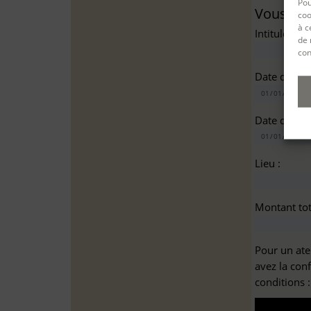
Pou
Vous sou
coo
à c
Intitulé(s)*
de 
con
Date de dé
Date de fin
Lieu :
Montant tota
Pour un ate
avez la con
conditions 