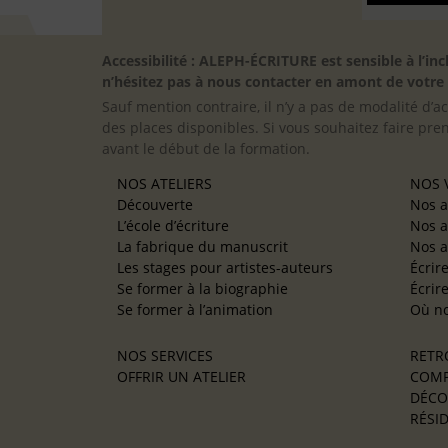
Accessibilité : ALEPH-ÉCRITURE est sensible à l’
n’hésitez pas à nous contacter en amont de votre in
Sauf mention contraire, il n’y a pas de modalité d’ac
des places disponibles. Si vous souhaitez faire pre
avant le début de la formation.
NOS ATELIERS
NOS V
Découverte
Nos a
L’école d’écriture
Nos a
La fabrique du manuscrit
Nos a
Les stages pour artistes-auteurs
Écrir
Se former à la biographie
Écrir
Se former à l’animation
Où no
NOS SERVICES
RETR
OFFRIR UN ATELIER
COMP
DÉCO
RÉSID