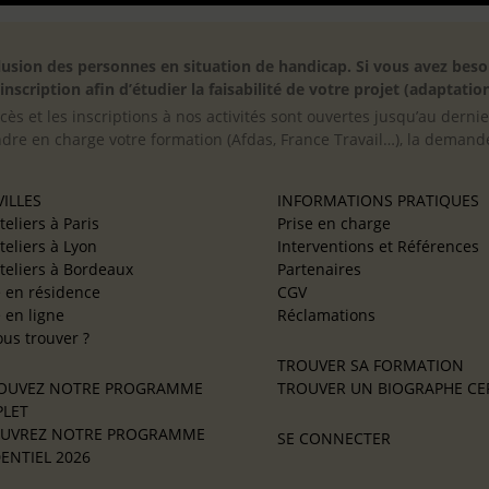
inclusion des personnes en situation de handicap. Si vous avez 
scription afin d’étudier la faisabilité de votre projet (adaptation
cès et les inscriptions à nos activités sont ouvertes jusqu’au derni
ndre en charge votre formation (Afdas, France Travail…), la demande
ILLES
INFORMATIONS PRATIQUES
teliers à Paris
Prise en charge
teliers à Lyon
Interventions et Références
teliers à Bordeaux
Partenaires
e en résidence
CGV
e en ligne
Réclamations
us trouver ?
TROUVER SA FORMATION
OUVEZ NOTRE PROGRAMME
TROUVER UN BIOGRAPHE CER
LET
UVREZ NOTRE PROGRAMME
SE CONNECTER
ENTIEL 2026