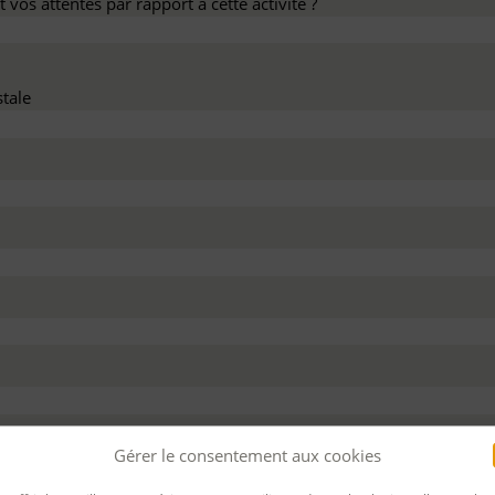
 vos attentes par rapport à cette activité ?
tale
dez ce devis :
Gérer le consentement aux cookies
 personnel
Pour bénéficier d’un financement