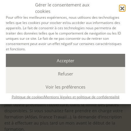
configuration minimale requise pour pouvoir travailler
Gérer le consentement aux
dans les meilleures conditions : Configuration
cookies
matérielle requise pour
Microsoft Teams | Microsoft
Pour offrir les meilleures expériences, nous utilisons des technologies
telles que les cookies pour stocker et/ou accéder aux informations des
Learn
appareils. Le fait de consentir à ces technologies nous permettra de
traiter des données telles que le comportement de navigation ou les ID
uniques sur ce site. Le fait de ne pas consentir ou de retirer son
consentement peut avoir un effet négatif sur certaines caractéristiques
et fonctions.
Accessibilité : ALEPH-ÉCRITURE est sensible à l’inclusion des
Accepter
personnes en situation de handicap. Si vous avez besoin
d’un aménagement spécifique de programme, n’hésitez pas
à nous contacter en amont de votre inscription afin
Refuser
d’étudier la faisabilité de votre projet (adaptation des
supports, accessibilité de nos salles).
Voir les préférences
Sauf mention contraire, il n’y a pas de modalité d’accès et les
Politique de cookies
Mentions légales et politique de confidentialité
inscriptions à nos activités sont ouvertes jusqu’au dernier
jour ouvré précédant l’ouverture, dans la limite des places
disponibles. Si vous souhaitez faire prendre en charge votre
formation (Afdas, France Travail…), la demande d’inscription
est à effectuer au plus tard un mois avant le début de la
formation.