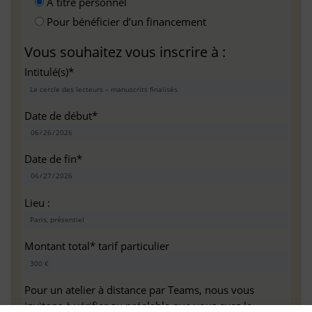
A titre personnel
Pour bénéficier d’un financement
Vous souhaitez vous inscrire à :
Intitulé(s)*
Date de début*
Date de fin*
Lieu :
Montant total* tarif particulier
Pour un atelier à distance par Teams, nous vous
invitons à vérifier au préalable que vous avez la