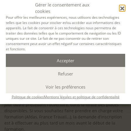
configuration minimale requise pour pouvoir travailler
Gérer le consentement aux
dans les meilleures conditions : Configuration
cookies
matérielle requise pour
Microsoft Teams | Microsoft
Pour offrir les meilleures expériences, nous utilisons des technologies
telles que les cookies pour stocker et/ou accéder aux informations des
Learn
appareils. Le fait de consentir à ces technologies nous permettra de
traiter des données telles que le comportement de navigation ou les ID
uniques sur ce site. Le fait de ne pas consentir ou de retirer son
consentement peut avoir un effet négatif sur certaines caractéristiques
et fonctions.
Accessibilité : ALEPH-ÉCRITURE est sensible à l’inclusion des
Accepter
personnes en situation de handicap. Si vous avez besoin
d’un aménagement spécifique de programme, n’hésitez pas
à nous contacter en amont de votre inscription afin
Refuser
d’étudier la faisabilité de votre projet (adaptation des
supports, accessibilité de nos salles).
Voir les préférences
Sauf mention contraire, il n’y a pas de modalité d’accès et les
Politique de cookies
Mentions légales et politique de confidentialité
inscriptions à nos activités sont ouvertes jusqu’au dernier
jour ouvré précédant l’ouverture, dans la limite des places
disponibles. Si vous souhaitez faire prendre en charge votre
formation (Afdas, France Travail…), la demande d’inscription
est à effectuer au plus tard un mois avant le début de la
formation.