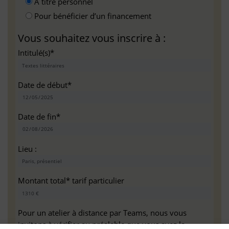
A titre personnel
Pour bénéficier d’un financement
Vous souhaitez vous inscrire à :
Intitulé(s)*
Date de début*
Date de fin*
Lieu :
Montant total* tarif particulier
Pour un atelier à distance par Teams, nous vous
invitons à vérifier au préalable que vous avez la