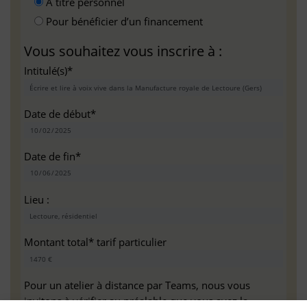
A titre personnel
Pour bénéficier d’un financement
Vous souhaitez vous inscrire à :
Intitulé(s)*
Date de début*
Date de fin*
Lieu :
Montant total* tarif particulier
Pour un atelier à distance par Teams, nous vous
invitons à vérifier au préalable que vous avez la