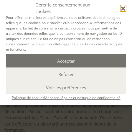
configuration minimale requise pour pouvoir travailler
Gérer le consentement aux
dans les meilleures conditions : Configuration
cookies
matérielle requise pour
Microsoft Teams | Microsoft
Pour offrir les meilleures expériences, nous utilisons des technologies
telles que les cookies pour stocker et/ou accéder aux informations des
Learn
appareils. Le fait de consentir à ces technologies nous permettra de
traiter des données telles que le comportement de navigation ou les ID
uniques sur ce site. Le fait de ne pas consentir ou de retirer son
consentement peut avoir un effet négatif sur certaines caractéristiques
et fonctions.
Accessibilité : ALEPH-ÉCRITURE est sensible à l’inclusion des
Accepter
personnes en situation de handicap. Si vous avez besoin
d’un aménagement spécifique de programme, n’hésitez pas
à nous contacter en amont de votre inscription afin
Refuser
d’étudier la faisabilité de votre projet (adaptation des
supports, accessibilité de nos salles).
Voir les préférences
Sauf mention contraire, il n’y a pas de modalité d’accès et les
Politique de cookies
Mentions légales et politique de confidentialité
inscriptions à nos activités sont ouvertes jusqu’au dernier
jour ouvré précédant l’ouverture, dans la limite des places
disponibles. Si vous souhaitez faire prendre en charge votre
formation (Afdas, France Travail…), la demande d’inscription
est à effectuer au plus tard un mois avant le début de la
formation.