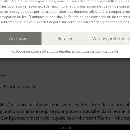
r offrir les meilleures expériences, nous utilisons des technologies telles que les
haitez vous inscrire à :
kies pour stocker et/ou accéder aux informations des appareils. Le fait de consen
es technologies nous permettra de traiter des données telles que le comporteme
navigation ou les ID uniques sur ce site. Le fait de ne pas consentir ou de retirer 
sentement peut avoir un effet négatif sur certaines caractéristiques et fonctions.
but*
Accepter
Refuser
Voir les préférence
*
Politique de cookies
Mentions légales et politique de confidentialité
l* tarif particulier
lier à distance par Teams, nous vous invitons à vérifier au préala
figuration minimale requise pour pouvoir travailler dans les meill
: Configuration matérielle requise pour
Microsoft Teams | Microso