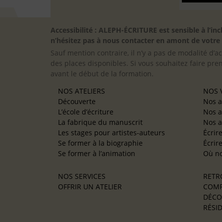
Accessibilité : ALEPH-ÉCRITURE est sensible à l’
n’hésitez pas à nous contacter en amont de votre in
Sauf mention contraire, il n’y a pas de modalité d’ac
des places disponibles. Si vous souhaitez faire pre
avant le début de la formation.
NOS ATELIERS
NOS V
Découverte
Nos a
L’école d’écriture
Nos a
La fabrique du manuscrit
Nos a
Les stages pour artistes-auteurs
Écrir
Se former à la biographie
Écrir
Se former à l’animation
Où no
NOS SERVICES
RETR
OFFRIR UN ATELIER
COMP
DÉCO
RÉSID