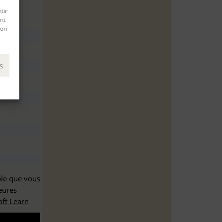
tir
nt
son
s
ble que vous
eures
ft Learn