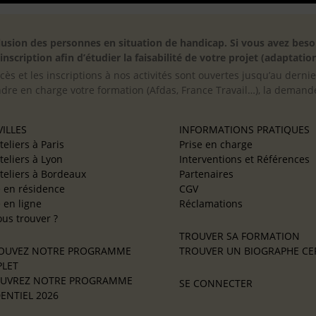
inclusion des personnes en situation de handicap. Si vous avez 
scription afin d’étudier la faisabilité de votre projet (adaptation
cès et les inscriptions à nos activités sont ouvertes jusqu’au derni
ndre en charge votre formation (Afdas, France Travail…), la demande
ILLES
INFORMATIONS PRATIQUES
teliers à Paris
Prise en charge
teliers à Lyon
Interventions et Références
teliers à Bordeaux
Partenaires
e en résidence
CGV
e en ligne
Réclamations
us trouver ?
TROUVER SA FORMATION
OUVEZ NOTRE PROGRAMME
TROUVER UN BIOGRAPHE CER
LET
UVREZ NOTRE PROGRAMME
SE CONNECTER
ENTIEL 2026