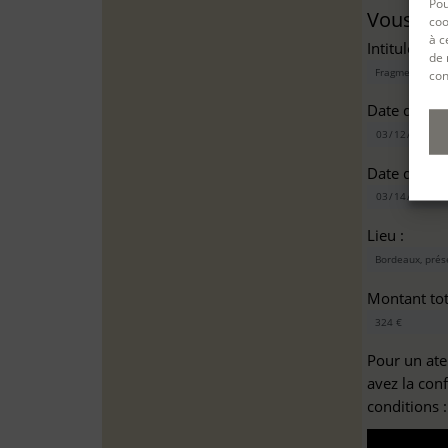
Pou
Vous sou
coo
à c
Intitulé(s)*
de 
con
Date de dé
Date de fin
Lieu :
Montant tota
Pour un ate
avez la con
conditions 