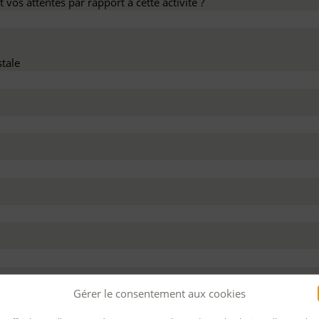
 vos attentes par rapport à cette activité ?
tale
dez ce devis :
Gérer le consentement aux cookies
 personnel
Pour bénéficier d’un financement