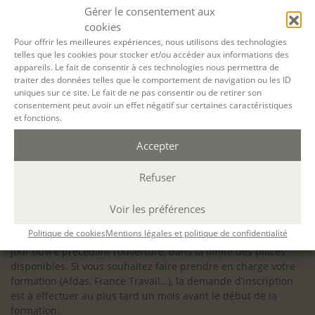
configuration minimale requise pour pouvoir travailler
Gérer le consentement aux
dans les meilleures conditions : Configuration
cookies
matérielle requise pour
Microsoft Teams | Microsoft
Pour offrir les meilleures expériences, nous utilisons des technologies
telles que les cookies pour stocker et/ou accéder aux informations des
Learn
appareils. Le fait de consentir à ces technologies nous permettra de
traiter des données telles que le comportement de navigation ou les ID
uniques sur ce site. Le fait de ne pas consentir ou de retirer son
consentement peut avoir un effet négatif sur certaines caractéristiques
et fonctions.
Accessibilité : ALEPH-ÉCRITURE est sensible à l’inclusion des
Accepter
personnes en situation de handicap. Si vous avez besoin
d’un aménagement spécifique de programme, n’hésitez pas
à nous contacter en amont de votre inscription afin
Refuser
d’étudier la faisabilité de votre projet (adaptation des
supports, accessibilité de nos salles).
Voir les préférences
Sauf mention contraire, il n’y a pas de modalité d’accès et les
Politique de cookies
Mentions légales et politique de confidentialité
inscriptions à nos activités sont ouvertes jusqu’au dernier
jour ouvré précédant l’ouverture, dans la limite des places
disponibles. Si vous souhaitez faire prendre en charge votre
formation (Afdas, France Travail…), la demande d’inscription
est à effectuer au plus tard un mois avant le début de la
formation.