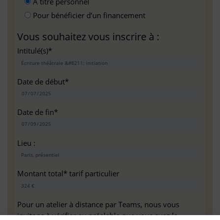
A titre personnel
Pour bénéficier d’un financement
Vous souhaitez vous inscrire à :
Intitulé(s)*
Date de début*
Date de fin*
Lieu :
Montant total* tarif particulier
Pour un atelier à distance par Teams, nous vous
invitons à vérifier au préalable que vous avez la