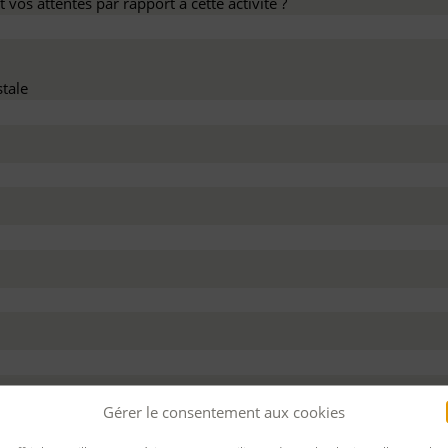
 vos attentes par rapport à cette activité ?
tale
dez ce devis :
Gérer le consentement aux cookies
 personnel
Pour bénéficier d’un financement