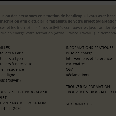
inclusion des personnes en situation de handicap. Si vous avez 
scription afin d’étudier la faisabilité de votre projet (adaptation
cès et les inscriptions à nos activités sont ouvertes jusqu’au derni
ndre en charge votre formation (Afdas, France Travail…), la demande
ILLES
INFORMATIONS PRATIQUES
teliers à Paris
Prise en charge
teliers à Lyon
Interventions et Références
teliers à Bordeaux
Partenaires
e en résidence
CGV
e en ligne
Réclamations
us trouver ?
TROUVER SA FORMATION
OUVEZ NOTRE PROGRAMME
TROUVER UN BIOGRAPHE CER
LET
UVREZ NOTRE PROGRAMME
SE CONNECTER
ENTIEL 2026