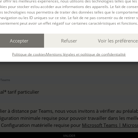
r offrir les meilleures expériences, nous utilisons des technologies telles que les
haitez vous inscrire à :
kies pour stocker et/ou accéder aux informations des appareils. Le fait de consen
es technologies nous permettra de traiter des données telles que le comporteme
navigation ou les ID uniques sur ce site. Le fait de ne pas consentir ou de retirer 
sentement peut avoir un effet négatif sur certaines caractéristiques et fonctions.
but*
Accepter
Refuser
Voir les préférence
*
Politique de cookies
Mentions légales et politique de confidentialité
l* tarif particulier
lier à distance par Teams, nous vous invitons à vérifier au préala
figuration minimale requise pour pouvoir travailler dans les meill
: Configuration matérielle requise pour
Microsoft Teams | Microso