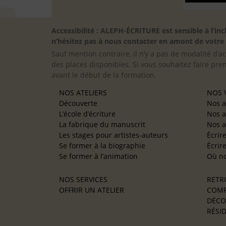
Accessibilité : ALEPH-ÉCRITURE est sensible à l’
n’hésitez pas à nous contacter en amont de votre in
Sauf mention contraire, il n’y a pas de modalité d’ac
des places disponibles. Si vous souhaitez faire pre
avant le début de la formation.
NOS ATELIERS
NOS V
Découverte
Nos a
L’école d’écriture
Nos a
La fabrique du manuscrit
Nos a
Les stages pour artistes-auteurs
Écrir
Se former à la biographie
Écrir
Se former à l’animation
Où no
NOS SERVICES
RETR
OFFRIR UN ATELIER
COMP
DÉCO
RÉSID