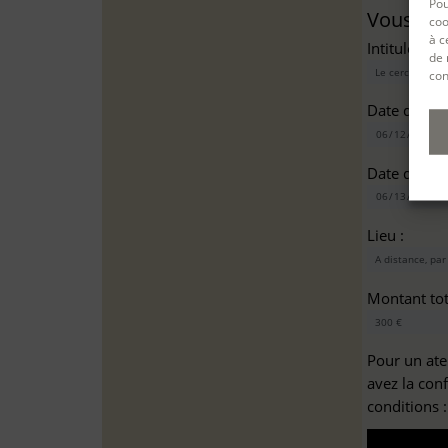
Pou
Vous sou
coo
à c
Intitulé(s)*
de 
con
Date de dé
Date de fin
Lieu :
Montant tota
Pour un ate
avez la con
conditions 