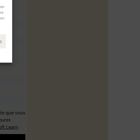
tir
nt
son
s
ble que vous
eures
ft Learn