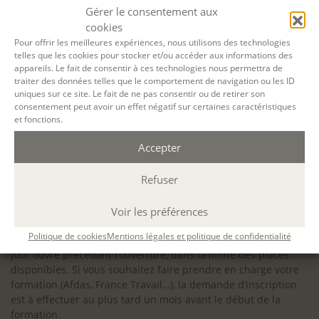
configuration minimale requise pour pouvoir travailler
Gérer le consentement aux
dans les meilleures conditions : Configuration
cookies
matérielle requise pour
Microsoft Teams | Microsoft
Pour offrir les meilleures expériences, nous utilisons des technologies
telles que les cookies pour stocker et/ou accéder aux informations des
Learn
appareils. Le fait de consentir à ces technologies nous permettra de
traiter des données telles que le comportement de navigation ou les ID
uniques sur ce site. Le fait de ne pas consentir ou de retirer son
consentement peut avoir un effet négatif sur certaines caractéristiques
et fonctions.
Accessibilité : ALEPH-ÉCRITURE est sensible à l’inclusion des
Accepter
personnes en situation de handicap. Si vous avez besoin
d’un aménagement spécifique de programme, n’hésitez pas
à nous contacter en amont de votre inscription afin
Refuser
d’étudier la faisabilité de votre projet (adaptation des
supports, accessibilité de nos salles).
Voir les préférences
Sauf mention contraire, il n’y a pas de modalité d’accès et les
Politique de cookies
Mentions légales et politique de confidentialité
inscriptions à nos activités sont ouvertes jusqu’au dernier
jour ouvré précédant l’ouverture, dans la limite des places
disponibles. Si vous souhaitez faire prendre en charge votre
formation (Afdas, France Travail…), la demande d’inscription
est à effectuer au plus tard un mois avant le début de la
formation.