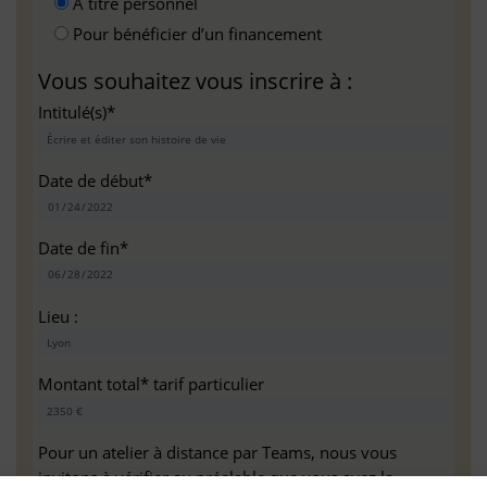
A titre personnel
Pour bénéficier d’un financement
Vous souhaitez vous inscrire à :
Intitulé(s)*
Date de début*
Date de fin*
Lieu :
Montant total* tarif particulier
Pour un atelier à distance par Teams, nous vous
invitons à vérifier au préalable que vous avez la